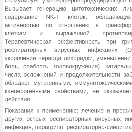
стимулирует γ-интерферонпродуцирующую с
Вызывает генерацию цитотоксических л
содержание NK-T клеток, обладающих
активностью по отношению к трансфор
клеткам и выраженной противовиру
Терапевтическая эффективность при гр
респираторных вирусных инфекциях (
укорочении периода лихорадки, уменьшении 
боль, слабость, головокружение), катарал
числа осложнений и продолжительности за
обладает мутагенными, иммунотоксическим
канцерогенными свойствами, не оказывае
действия.
Показания к применению: лечение и профи
других острых респираторных вирусных ин
инфекция, парагрипп, респираторно-синцитиа