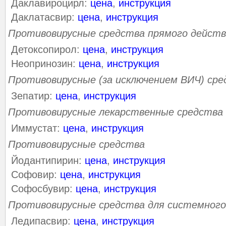
Даклавироцирл:
цена
,
инструкция
Даклатасвир:
цена
,
инструкция
Противовирусные средства прямого действ
Детоксопирол:
цена
,
инструкция
Неопринозин:
цена
,
инструкция
Противовирусные (за исключением ВИЧ) сре
Зепатир:
цена
,
инструкция
Противовирусные лекарственные средства
Иммустат:
цена
,
инструкция
Противовирусные средства
Йодантипирин:
цена
,
инструкция
Софовир:
цена
,
инструкция
Софосбувир:
цена
,
инструкция
Противовирусные средства для системного
Ледипасвир:
цена
,
инструкция