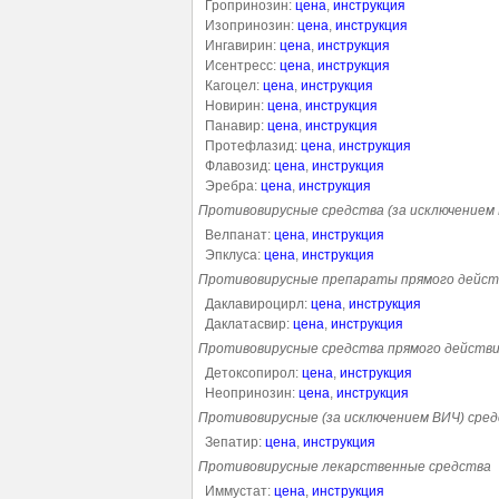
Гропринозин:
цена
,
инструкция
Изопринозин:
цена
,
инструкция
Ингавирин:
цена
,
инструкция
Исентресс:
цена
,
инструкция
Кагоцел:
цена
,
инструкция
Новирин:
цена
,
инструкция
Панавир:
цена
,
инструкция
Протефлазид:
цена
,
инструкция
Флавозид:
цена
,
инструкция
Эребра:
цена
,
инструкция
Противовирусные средства (за исключением
Велпанат:
цена
,
инструкция
Эпклуса:
цена
,
инструкция
Противовирусные препараты прямого дейст
Даклавироцирл:
цена
,
инструкция
Даклатасвир:
цена
,
инструкция
Противовирусные средства прямого действ
Детоксопирол:
цена
,
инструкция
Неопринозин:
цена
,
инструкция
Противовирусные (за исключением ВИЧ) сред
Зепатир:
цена
,
инструкция
Противовирусные лекарственные средства
Иммустат:
цена
,
инструкция