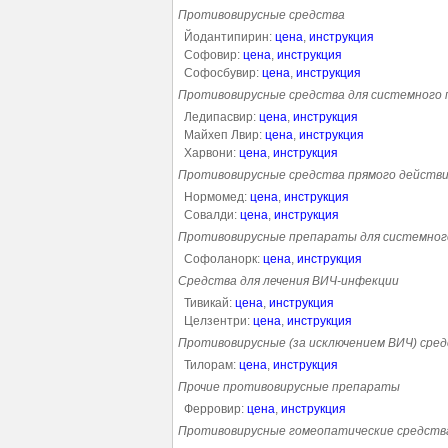
Противовирусные средства
Йодантипирин:
цена
,
инструкция
Софовир:
цена
,
инструкция
Софосбувир:
цена
,
инструкция
Противовирусные средства для системного 
Ледипасвир:
цена
,
инструкция
Майхеп Лвир:
цена
,
инструкция
Харвони:
цена
,
инструкция
Противовирусные средства прямого действи
Нормомед:
цена
,
инструкция
Совалди:
цена
,
инструкция
Противовирусные препараты для системног
Софоланорк:
цена
,
инструкция
Средства для лечения ВИЧ-инфекции
Тивикай:
цена
,
инструкция
Целзентри:
цена
,
инструкция
Противовирусные (за исключением ВИЧ) сре
Тилорам:
цена
,
инструкция
Прочие противовирусные препараты
Ферровир:
цена
,
инструкция
Противовирусные гомеопатические средств