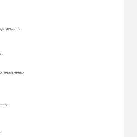
применения
я.
о применения
дства
а