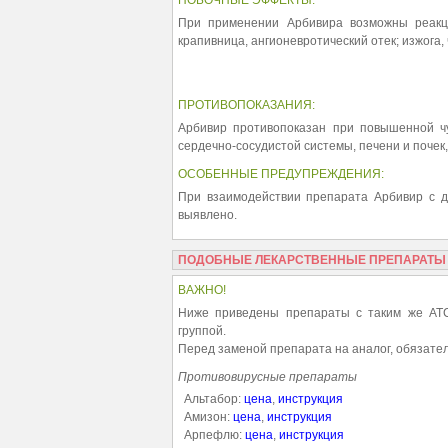
ПОБОЧНЫЕ ЭФФЕКТЫ:
При применении Арбивира возможны реакции
крапивница, ангионевротический отек; изжога, 
ПРОТИВОПОКАЗАНИЯ:
Арбивир противопоказан при повышенной чу
сердечно-сосудистой системы, печени и почек, 
ОСОБЕННЫЕ ПРЕДУПРЕЖДЕНИЯ:
При взаимодействии препарата Арбивир с д
выявлено.
ПОДОБНЫЕ ЛЕКАРСТВЕННЫЕ ПРЕПАРАТЫ
ВАЖНО!
Ниже приведены препараты с таким же АТС
группой.
Перед заменой препарата на аналог, обязател
Противовирусные препараты
Альтабор:
цена
,
инструкция
Амизон:
цена
,
инструкция
Арпефлю:
цена
,
инструкция