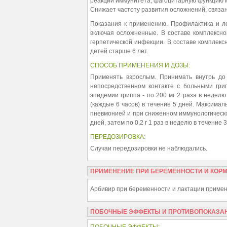
реакции иммунитета, фагоцитарную функцию м
Снижает частоту развития осложнений, связа
Показания к применению. Профилактика и л
включая осложненные. В составе комплексн
герпетической инфекции. В составе комплекс
детей старше 6 лет.
СПОСОБ ПРИМЕНЕНИЯ И ДОЗЫ:
Применять взрослым. Принимать внутрь до 
непосредственном контакте с больными грип
эпидемии гриппа - по 200 мг 2 раза в неделю 
(каждые 6 часов) в течение 5 дней. Максима
пневмонией и при сниженном иммунологическом
дней, затем по 0,2 г 1 раз в неделю в течение 
ПЕРЕДОЗИРОВКА:
Случаи передозировки не наблюдались.
ПРИМЕНЕНИЕ ПРИ БЕРЕМЕННОСТИ И КОР
Арбивир при беременности и лактации примен
ПОБОЧНЫЕ ЭФФЕКТЫ И ПРОТИВОПОКАЗА