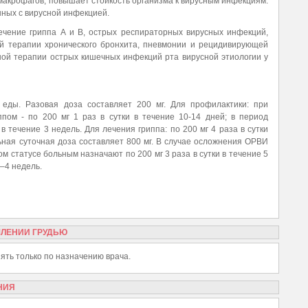
акрофагов, повышает стойкость организма к вирусным инфекциям.
нных с вирусной инфекцией.
ечение гриппа А и В, острых респираторных вирусных инфекций,
ой терапии хронического бронхита, пневмонии и рецидивирующей
ной терапии острых кишечных инфекций рта вирусной этиологии у
еды. Разовая доза составляет 200 мг. Для профилактики: при
пом - по 200 мг 1 раз в сутки в течение 10-14 дней; в период
в течение 3 недель. Для лечения гриппа: по 200 мг 4 раза в сутки
льная суточная доза составляет 800 мг. В случае осложнения ОРВИ
 статусе больным назначают по 200 мг 3 раза в сутки в течение 5
3–4 недель.
МЛЕНИИ ГРУДЬЮ
ять только по назначению врача.
НИЯ