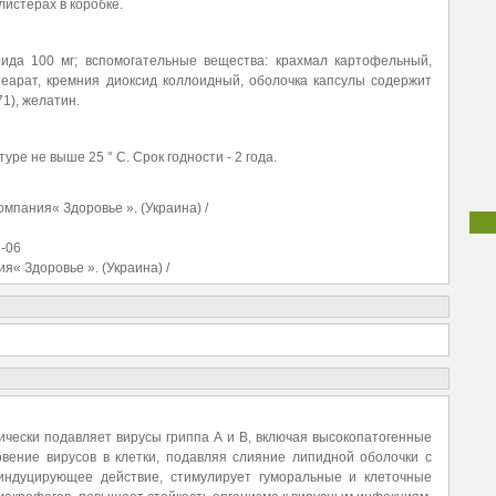
листерах в коробке.
ида 100 мг; вспомогательные вещества: крахмал картофельный,
теарат, кремния диоксид коллоидный, оболочка капсулы содержит
71), желатин.
ре не выше 25 ° С. Срок годности - 2 года.
пания« Здоровье ». (Украина) /
3-06
« Здоровье ». (Украина) /
ически подавляет вирусы гриппа А и В, включая высокопатогенные
вение вирусов в клетки, подавляя слияние липидной оболочки с
индуцирующее действие, стимулирует гуморальные и клеточные