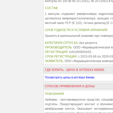
Капсулы по 100 мг № 10 (10х1), № 20 (10х2) в б
СОСТАВ:
1 капсула содержит умифеновира гидрохлор
целлюлоза микрокристаллическая, кальция с
желтый закат FCF (Е 110), титана диоксид (Е 1
СРОК ГОДНОСТИ И УСЛОВИЯ ХРАНЕНИЯ:
Хранить в оригинальной упаковке при температу
КАТЕГОРИЯ ОТПУСКА:
без рецепта
ПРОИЗВОДИТЕЛЬ:
ООО «Фармацевтическая ком
РЕГИСТРАЦИЯ:
UA/10506/02/01
СРОК РЕГИСТРАЦИИ:
с 2015-03-06 по 2020-0
ЗАЯВИТЕЛЬ:
ООО «Фармацевтическая компания
ГДЕ КУПИТЬ - ЦЕНА В АПТЕКАХ КИЕВА
Посмотреть цены в аптеках Киева
СПОСОБ ПРИМЕНЕНИЯ И ДОЗЫ
ПОКАЗАНИЯ:
Арбивир - противовирусное средство, специф
подтипы. Предотвращает контакт и проникно
мембранами клеток. Оказывает интерферон