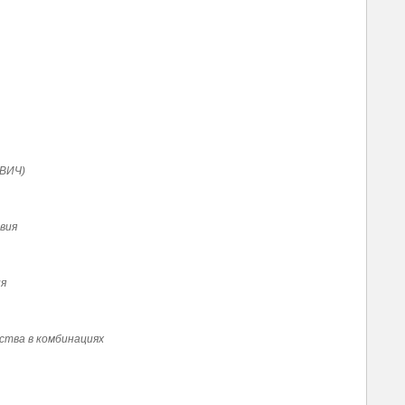
 ВИЧ)
вия
ия
ства в комбинациях