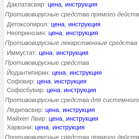
Даклатасвир:
цена
,
инструкция
Противовирусные средства прямого действ
Детоксопирол:
цена
,
инструкция
Неопринозин:
цена
,
инструкция
Противовирусные лекарственные средства
Иммустат:
цена
,
инструкция
Противовирусные средства
Йодантипирин:
цена
,
инструкция
Софовир:
цена
,
инструкция
Софосбувир:
цена
,
инструкция
Противовирусные средства для системного
Ледипасвир:
цена
,
инструкция
Майхеп Лвир:
цена
,
инструкция
Харвони:
цена
,
инструкция
Противовирусные средства прямого действ