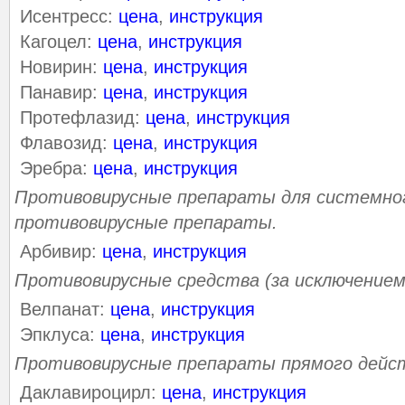
Исентресс:
цена
,
инструкция
Кагоцел:
цена
,
инструкция
Новирин:
цена
,
инструкция
Панавир:
цена
,
инструкция
Протефлазид:
цена
,
инструкция
Флавозид:
цена
,
инструкция
Эребра:
цена
,
инструкция
Противовирусные препараты для системног
противовирусные препараты.
Арбивир:
цена
,
инструкция
Противовирусные средства (за исключением
Велпанат:
цена
,
инструкция
Эпклуса:
цена
,
инструкция
Противовирусные препараты прямого дейс
Даклавироцирл:
цена
,
инструкция