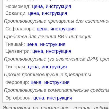
Нормомед:
цена
,
инструкция
Совалди:
цена
,
инструкция
Противовирусные препараты для системно
Софоланорк:
цена
,
инструкция
Средства для лечения ВИЧ-инфекции
Тивикай:
цена
,
инструкция
Целзентри:
цена
,
инструкция
Противовирусные (за исключением ВИЧ) сре
Тилорам:
цена
,
инструкция
Прочие противовирусные препараты
Ферровир:
цена
,
инструкция
Противовирусные гомеопатические средст
Эргоферон:
цена
,
инструкция
Инструкция по применению, состав, побо