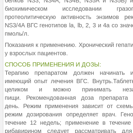
белков NS3, NS4A, NS4B, NS5A и NS5B) и
биохимическом исследовании гразо
протеолитическую активность энзимов ре
NS3/4A ВГС генотипов la, lb, 2, 3 и 4а со зна
пмоль/л.
Показания к применению. Хронический гепатит
у взрослых пациентов.
СПОСОБ ПРИМЕНЕНИЯ И ДОЗЫ:
Терапию препаратом должен начинать и
имеющий опыт лечения ВГС. Внутрь.Таблет
целиком и можно принимать нез
пищи. Рекомендованная доза препарата
день. Режим применения зависит от схем
режим дозирования определяет врач. Ген
течение 12 недель; применение в течение
рибавирином следует рассматривать дл