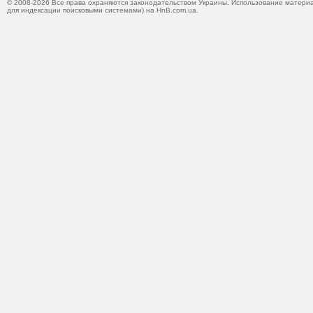
© 2008-2026 Все права охраняются законодательством Украины. Использование материа
для индексации поисковыми системами) на HnB.com.ua.