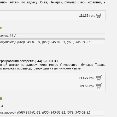
ной аптеки по адресу: Киев, Печерск, бульвар Леси Украинки, 9
111.35 грн.
в
ченко, 36-А
осуточно), (068) 345-01-31, (050) 345-01-31, (073) 345-01-31
ервирования лекарств: (044) 520-03-33.
ной аптеки по адресу: Киев, метро Университет, бульвар Тараса
ам поможет провизор, говорящий на английском языке.
113.27 грн.
89.56 грн.
в
 4
осуточно), (068) 345-01-31, (050) 345-01-31, (073) 345-01-31