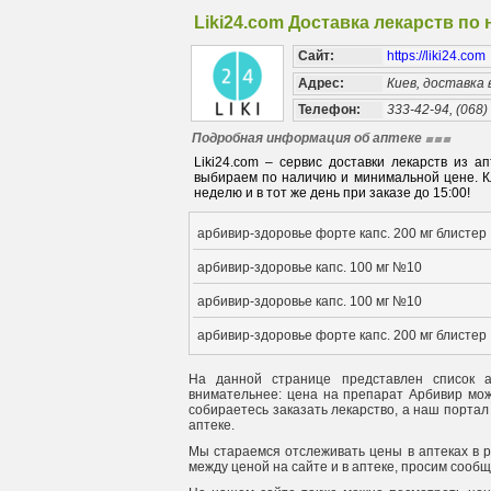
Liki24.com Доставка лекарств по
Сайт:
https://liki24.com
Адрес:
Киев, доставка
Телефон:
333-42-94, (068)
Подробная информация об аптеке
Liki24.com – сервис доставки лекарств из 
выбираем по наличию и минимальной цене. Кл
неделю и в тот же день при заказе до 15:00!
арбивир-здоровье форте капс. 200 мг блисте
арбивир-здоровье капс. 100 мг №10
арбивир-здоровье капс. 100 мг №10
арбивир-здоровье форте капс. 200 мг блисте
На данной странице представлен список а
внимательнее: цена на препарат Арбивир може
собираетесь заказать лекарство, а наш портал
аптеке.
Мы стараемся отслеживать цены в аптеках в 
между ценой на сайте и в аптеке, просим сооб