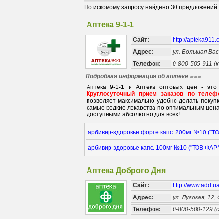
По искомому запросу найдено 30 предложений в
Аптека 9-1-1
Сайт:
http://apteka911
Адрес:
ул. Большая Вас
Телефон:
0-800-505-911 (
Подробная информация об аптеке
Аптека 9-1-1 и Аптека оптовых цен - это
Круглосуточный прием заказов по телефо
позволяет максимально удобно делать покуп
самые редкие лекарства по оптимальным цена
доступными абсолютно для всех!
арбивир-здоровье форте капс. 200мг №10 
арбивир-здоровье капс. 100мг №10 ("ТОВ 
Аптека Доброго Дня
Сайт:
http://www.add.u
Адрес:
ул. Луговая, 12,
Телефон:
0-800-500-129 (