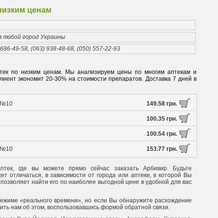
 низким ценам
 в любой город Украины
 686-49-58, (063) 938-48-68, (050) 557-22-93
аптек по низким ценам. Мы анализируем цены по многим аптекам и
иент экономит 20-30% на стоимости препаратов. Доставка 7 дней в
р №10
149.58 грн.
100.35 грн.
100.54 грн.
р №10
153.77 грн.
птек, где вы можете прямо сейчас заказать Арбивир. Будьте
т отличаться, в зависимости от города или аптеки, в которой Вы
 позволяет найти его по наиболее выгодной цене в удобной для вас
режиме «реального времени», но если Вы обнаружите расхождение
щить нам об этом, воспользовавшись формой обратной связи.