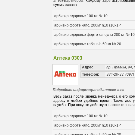
аптек-партнеров. Каждому зарегистрирован
суммы заказа
арбивир-здоровье 100 мг № 10
арбивир форте капс. 200мг n10 (10х1)*
арбивир-здоровье форте капсулы 200 мг № 10
арбивир-здоровье табл. п/о 50 мг № 20
Аптека 0303
Адрес:
пр. Правды, 94, 
Телефон:
384-20-33, (097)
Подробная информация об аптеке
Весь заказ после звонка менеджера о его ко
адресу в любое удобное время. Также дост
службы. При покупке действует накопительная 
арбивир-здоровье 100 мг № 10
арбивир форте капс. 200мг n10 (10х1)*
арбивир-здоровье табл. п/о 50 мг № 20