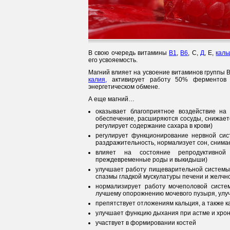
В свою очередь витамины
B1
,
B6
, C,
Д
, E,
каль
его усвояемость.
Магний влияет на усвоение витаминов группы 
калия,
активирует работу 50% ферментов 
энергетическом обмене.
А еще магний…
оказывает благоприятное воздействие на
обеспечение, расширяются сосуды, снижает
регулирует содержание сахара в крови)
регулирует функционирование нервной сис
раздражительность, нормализует сон, сним
влияет на состояние репродуктивной 
преждевременные роды и выкидыши)
улучшает работу пищеварительной системы 
спазмы гладкой мускулатуры печени и желчно
нормализирует работу мочеполовой систем
лучшему опорожнению мочевого пузыря, улу
препятствует отложениям кальция, а также к
улучшает функцию дыхания при астме и хрон
участвует в формировании костей