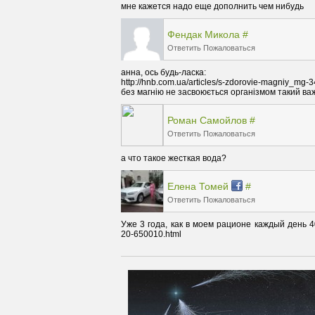
мне кажется надо еще дополнить чем нибудь
Фендак Микола
#
Ответить
Пожаловаться
анна, ось будь-ласка:

http://hnb.com.ua/articles/s-zdorovie-magniy_mg-3
без магнію не засвоюється організмом такий ва
Роман Самойлов
#
Ответить
Пожаловаться
а что такое жесткая вода?
Елена Томей
#
Ответить
Пожаловаться
Уже 3 года, как в моем рационе каждый день 40