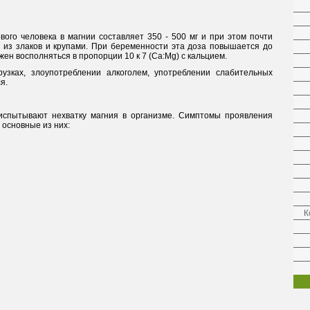
ого человека в магнии составляет 350 - 500 мг и при этом почти
из злаков и крупами. При беременности эта доза повышается до
жен восполняться в пропорции 10 к 7 (Ca:Mg) с кальцием.
узках, злоупотреблении алкоголем, употреблении слабительных
я.
спытывают нехватку магния в организме. Симптомы проявления
основные из них:
К