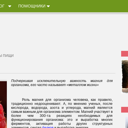
ОГ
ПОМОЩНИКИ
Ы ПИЩИ
Подчеркивая исключительную важность магния для
организма, его часто называют «металлом жизни»
Роль магния для организма человека, как правило,
традиционно недооценивают. А, по мнению ученых, после
кислорода, водорода, азота и углерода, магний является
самым важным для организма элементом. Магний участвует в
более чем 300-та реакциях необходимых для
функционирования организма: это и выработка многих
ферментов, активация работы других структурных
элементов, синтез
белков
и выработка энергии.