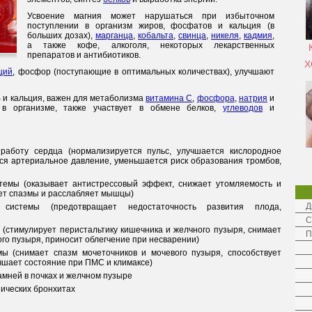
Усвоение магния может нарушаться при избыточном
поступлении в организм жиров, фосфатов и кальция (в
больших дозах),
марганца
,
кобальта
,
свинца
,
никеля
,
кадмия
,
а также кофе, алкоголя, некоторых лекарственных
препаратов и антибиотиков.
Х
ций
, фосфор (поступающие в оптимальных количествах), улучшают
В и кальция, важен для метаболизма
витамина С
,
фосфора
,
натрия
и
в организме, также участвует в обмене белков,
углеводов
и
 работу сердца (нормализируется пульс, улучшается кислородное
ся артериальное давление, уменьшается риск образования тромбов,
темы (оказывает антистрессовый эффект, снижает утомляемость и
ает спазмы и расслабляет мышцы)
Д
системы (предотвращает недостаточность развития плода,
С
(стимулирует перистальтику кишечника и желчного пузыря, снимает
П
го пузыря, приносит облегчение при несварении)
ы (снимает спазм мочеточников и мочевого пузыря, способствует
чшает состояние при ПМС и климаксе)
амней в почках и желчном пузыре
ических бронхитах