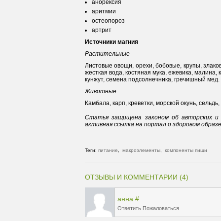
анорексия
аритмии
остеопороз
артрит
Источники магния
Растительные
Листовые овощи, орехи, бобовые, крупы, злако
жесткая вода, костяная мука, ежевика, малина
кунжут, семена подсолнечника, гречишный мед.
Животные
Камбала, карп, креветки, морской окунь, сельдь
Статья защищена законом об авторских и 
активная ссылка на портал о здоровом образ
Теги:
питание
,
макроэлементы
,
компоненты пищи
ОТЗЫВЫ И КОММЕНТАРИИ (4)
анна
#
Ответить
Пожаловаться