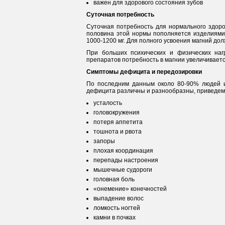
важен для здорового состояния зубов
Суточная потребность
Суточная потребность для нормального здоров
половина этой нормы пополняется изделиями 
1000-1200 мг. Для полного усвоения магний дол
При больших психических и физических нагр
препаратов потребность в магнии увеличиваетс
Симптомы дефицита и передозировки
По последним данным около 80-90% людей и
дефицита различны и разнообразны, приведем 
усталость
головокружения
потеря аппетита
тошнота и рвота
запоры
плохая координация
перепады настроения
мышечные судороги
головная боль
«онемение» конечностей
выпадение волос
ломкость ногтей
камни в почках