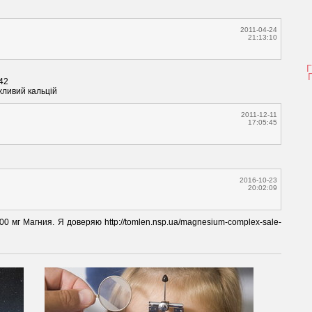
2011-04-24
21:13:10
42

жливий кальцій
2011-12-11
17:05:45
2016-10-23
20:02:09
0 мг Магния. Я доверяю http://tomlen.nsp.ua/magnesium-complex-sale-