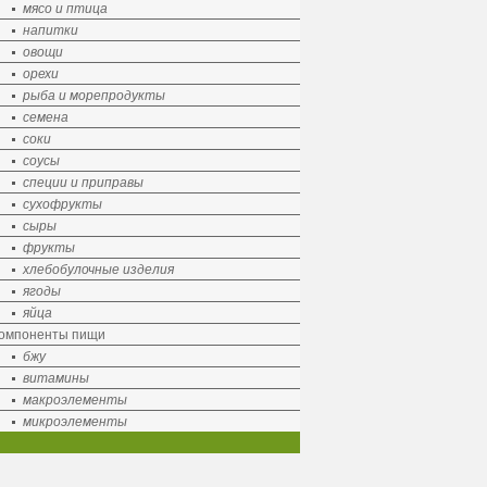
мясо и птица
напитки
овощи
орехи
рыба и морепродукты
семена
соки
соусы
специи и приправы
сухофрукты
сыры
фрукты
хлебобулочные изделия
ягоды
яйца
омпоненты пищи
бжу
витамины
макроэлементы
микроэлементы