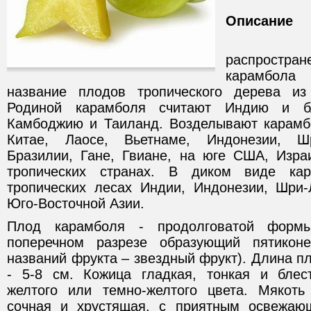
Описание
Карам
распрост
карамбола 
название плодов тропического дерева из
Родиной карамболя считают Индию и б
Камбоджию и Таиланд. Возделывают карамб
Китае, Лаосе, Вьетнаме, Индонезии, Шр
Бразилии, Гане, Гвиане, на юге США, Изра
тропических странах. В диком виде кар
тропических лесах Индии, Индонезии, Шри-
Юго-Восточной Азии.
Плод карамболя - продолговатой форм
поперечном разрезе образующий пятикон
названий фрукта – звездный фрукт). Длина пл
- 5-8 см. Кожица гладкая, тонкая и блест
желтого или темно-желтого цвета. Мякоть
сочная и хрустящая, с приятным освежаю