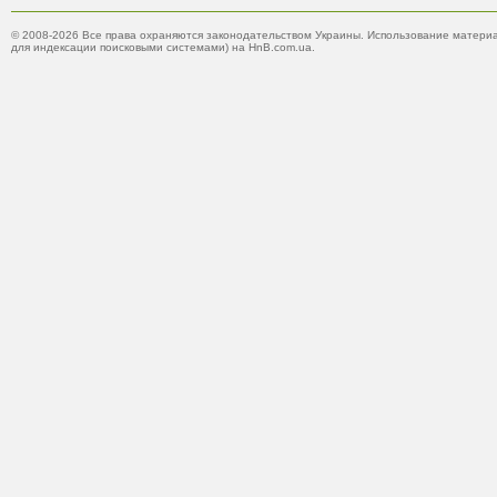
© 2008-2026 Все права охраняются законодательством Украины. Использование материа
для индексации поисковыми системами) на HnB.com.ua.