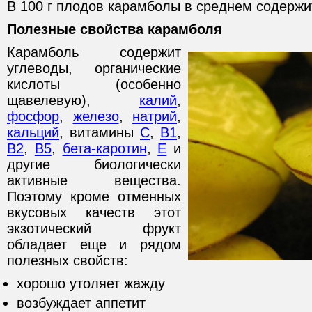
В 100 г плодов карамболы в среднем содержит
Полезные свойства карамболя
Карамболь содержит
углеводы, органические
кислоты (особенно
щавелевую),
калий
,
фосфор
,
железо
,
натрий
,
кальций
, витамины
С
,
В1
,
В2
,
В5
,
бета-каротин
,
Е
и
другие биологически
активные вещества.
Поэтому кроме отменных
вкусовых качеств этот
экзотический фрукт
обладает еще и рядом
полезных свойств:
хорошо утоляет жажду
возбуждает аппетит