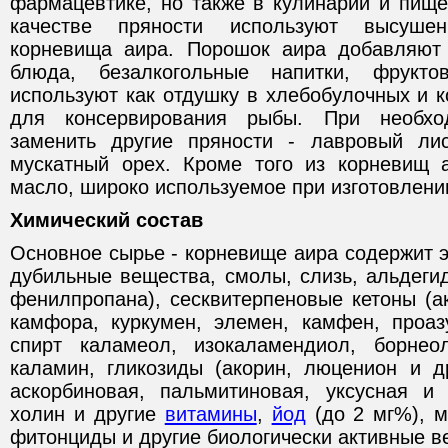
фармацевтике, но также в кулинарии и пищ
качестве пряности используют высуше
корневища аира. Порошок аира добавляют 
блюда, безалкогольные напитки, фрукт
используют как отдушку в хлебобулочных и к
для консервирования рыбы. При необх
заменить другие пряности - лавровый лис
мускатный орех. Кроме того из корневищ 
масло, широко используемое при изготовлени
Химический состав
Основное сырье - корневище аира содержит 
дубильные вещества, смолы, слизь, альдеги
фенилпропана), сесквитерпеновые кетоны (ак
камфора, куркумен, элемен, камфен, проаз
спирт каламеол, изокаламендиол, борнео
каламин, гликозиды (акорин, люценион и др
аскорбиновая, пальмитиновая, уксусная и
холин и другие
витамины
,
йод
(до 2 мг%), 
фитонциды и другие биологически активные в