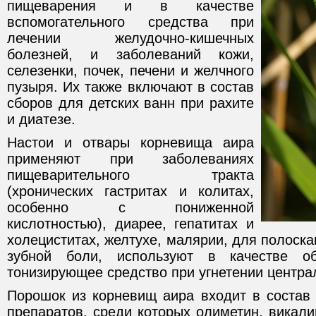
пищеварения и в качестве
вспомогательного средства при
лечении желудочно-кишечных
болезней, и заболеваний кожи,
селезенки, почек, печени и желчного
пузыря. Их также включают в состав
сборов для детских ванн при рахите
и диатезе.
Настои и отвары корневища аира
применяют при заболеваниях
пищеварительного тракта
(хронических гастритах и колитах,
особенно с пониженной
кислотностью), диарее, гепатитах и
холециститах, желтухе, малярии, для полоска
зубной боли, используют в качестве о
тонизирующее средство при угнетении центра
Порошок из корневищ аира входит в состав
препаратов, среди которых олиметин, викали