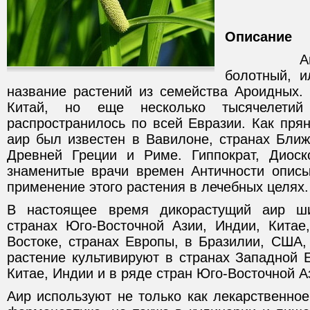
Описание
Аир обы
болотный, и
название растений из семейства Ароидных.
Китай, но еще несколько тысячелетий
распространилось по всей Евразии. Как пря
аир был известен в Вавилоне, странах Ближ
Древней Греции и Риме. Гиппократ, Диоск
знаменитые врачи времен Античности описы
применение этого растения в лечебных целях.
В настоящее время дикорастущий аир ши
странах Юго-Восточной Азии, Индии, Кита
Востоке, странах Европы, в Бразилии, США,
растение культивируют в странах Западной 
Китае, Индии и в ряде стран Юго-Восточной А
Аир используют не только как лекарственно