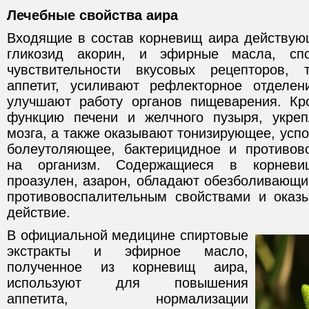
Лечебные свойства аира
Входящие в состав корневищ аира действую
гликозид акорин, и эфирные масла, спо
чувствительности вкусовых рецепторов
аппетит, усиливают рефлекторное отделен
улучшают работу органов пищеварения. Кр
функцию печени и желчного пузыря, укреп
мозга, а также оказывают тонизирующее, усп
болеутоляющее, бактерицидное и противов
на организм. Содержащиеся в корневи
проазулен, азарон, обладают обезболивающи
противовоспалительным свойствами и оказ
действие.
В официальной медицине спиртовые
экстракты и эфирное масло,
полученное из корневищ аира,
используют для повышения
аппетита, нормализации