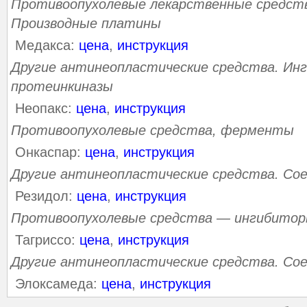
Противоопухолевые лекарственные средств
Производные платины
Медакса:
цена
,
инструкция
Другие антинеопластические средства. Ин
протеинкиназы
Неопакс:
цена
,
инструкция
Противоопухолевые средства, ферменты
Онкаспар:
цена
,
инструкция
Другие антинеопластические средства. Со
Резидол:
цена
,
инструкция
Противоопухолевые средства — ингибитор
Тагриссо:
цена
,
инструкция
Другие антинеопластические средства. Со
Элоксамеда:
цена
,
инструкция