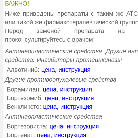
ВАЖНО!
Ниже приведены препараты с таким же АТС
или такой же фармакотерапевтической группо
Перед заменой препарата на ана
проконсультируйтесь с врачом!
Антинеопластические средства. Другие ан
средства. Ингибиторы протеинкиназы
Алвотиниб:
цена
,
инструкция
Другие противоопухолевые средства
Борамилан:
цена
,
инструкция
Бортезомиб:
цена
,
инструкция
Венкликсто:
цена
,
инструкция
Антинеопластические средства
Бортезовиста:
цена
,
инструкция
Бортенат:
цена
,
инструкция