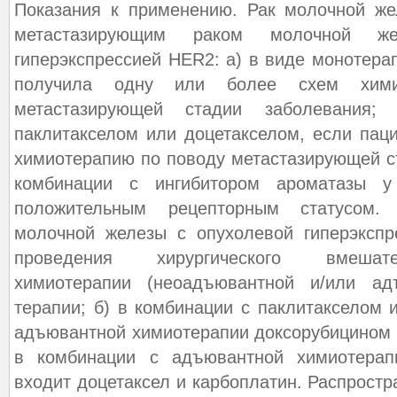
Показания к применению. Рак молочной же
метастазирующим раком молочной ж
гиперэкспрессией HER2: а) в виде монотера
получила одну или более схем хими
метастазирующей стадии заболевания
паклитакселом или доцетакселом, если пац
химиотерапию по поводу метастазирующей ст
комбинации с ингибитором ароматазы у
положительным рецепторным статусом.
молочной железы с опухолевой гиперэкспр
проведения хирургического вмешат
химиотерапии (неоадъювантной и/или ад
терапии; б) в комбинации с паклитакселом 
адъювантной химиотерапии доксорубицином
в комбинации с адъювантной химиотерап
входит доцетаксел и карбоплатин. Распростр