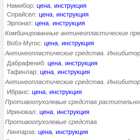
Намибор:
цена
,
инструкция
Спрайсел:
цена
,
инструкция
Эрлонат:
цена
,
инструкция
Комбинированные антинеопластические пр
Вобэ-Мугос:
цена
,
инструкция
Антинеопластические средства. Ингибито
Дабрафениб:
цена
,
инструкция
Тафинлар:
цена
,
инструкция
Антинеопластические средства. Ингибито
Ибранс:
цена
,
инструкция
Противоопухолевые средства растительно
Ириновал:
цена
,
инструкция
Противоопухолевые средства
Линпарза:
цена
,
инструкция