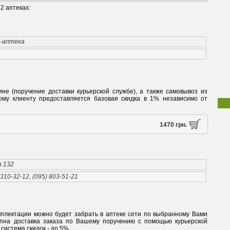
2 аптеках:
т-аптека
ине (поручение доставки курьерской службе), а также самовывоз из
ному клиенту предоставляется базовая скидка в 1% независимо от
1470 грн.
п.132
 310-32-12, (095) 803-51-21
мплектации можно будет забрать в аптеке сети по выбранному Вами
упна доставка заказа по Вашему поручению с помощью курьерской
система скидок - до 5%.