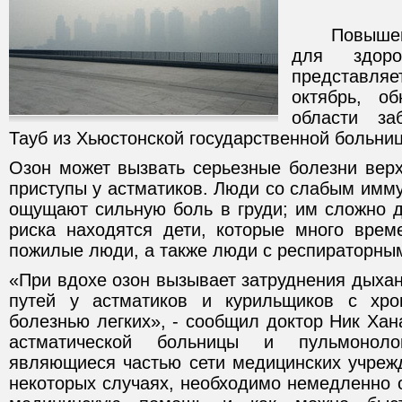
Повышенны
для здоро
представляе
октябрь, о
области за
Тауб из Хьюстонской государственной больни
Озон может вызвать серьезные болезни верх
приступы у астматиков. Люди со слабым имму
ощущают сильную боль в груди; им сложно д
риска находятся дети, которые много врем
пожилые люди, а также люди с респираторны
«При вдохе озон вызывает затруднения дыха
путей у астматиков и курильщиков с хрон
болезнью легких», - сообщил доктор Ник Хан
астматической больницы и пульмонолог
являющиеся частью сети медицинских учрежд
некоторых случаях, необходимо немедленно 