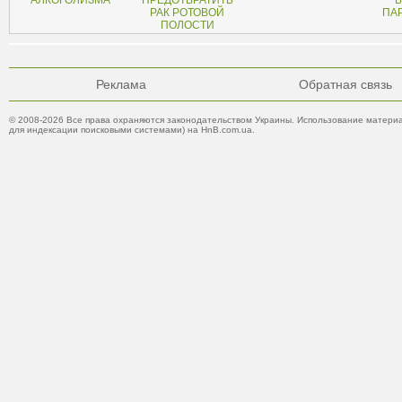
АЛКОГОЛИЗМА
ПРЕДОТВРАТИТЬ
Б
РАК РОТОВОЙ
ПА
ПОЛОСТИ
Реклама
Обратная связь
© 2008-2026 Все права охраняются законодательством Украины. Использование материа
для индексации поисковыми системами) на HnB.com.ua.