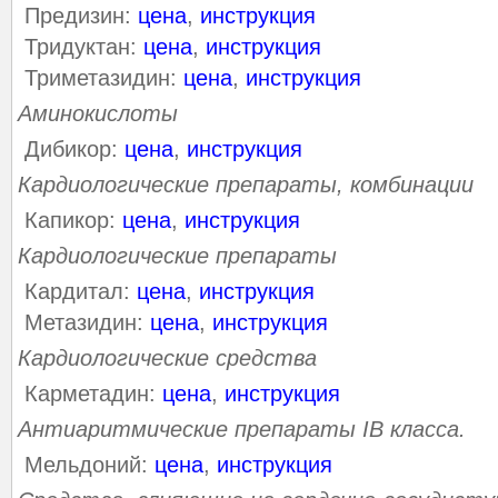
Предизин:
цена
,
инструкция
Тридуктан:
цена
,
инструкция
Триметазидин:
цена
,
инструкция
Аминокислоты
Дибикор:
цена
,
инструкция
Кардиологические препараты, комбинации
Капикор:
цена
,
инструкция
Кардиологические препараты
Кардитал:
цена
,
инструкция
Метазидин:
цена
,
инструкция
Кардиологические средства
Карметадин:
цена
,
инструкция
Антиаритмические препараты IВ класса.
Мельдоний:
цена
,
инструкция