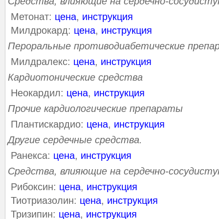
Средства, влияющие на сердечно-сосудисту
Метонат:
цена
,
инструкция
Милдрокард:
цена
,
инструкция
Пероральные противодиабетические препа
Милдралекс:
цена
,
инструкция
Кардиотонические средства
Неокардил:
цена
,
инструкция
Прочие кардиологические препараты
Плантискардио:
цена
,
инструкция
Другие сердечные средства.
Ранекса:
цена
,
инструкция
Средства, влияющие на сердечно-сосудист
Рибоксин:
цена
,
инструкция
Тиотриазолин:
цена
,
инструкция
Тризипин:
цена
,
инструкция