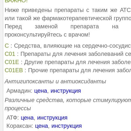
ВАЖНО!
Ниже приведены препараты с таким же АТС
или такой же фармакотерапевтической группо
Перед заменой препарата на ана
проконсультируйтесь с врачом!
C
: Средства, влияющие на сердечно-сосудис
C01
: Препараты для лечения заболеваний с
C01E
: Другие препараты для лечения забол
C01EB
: Прочие препараты для лечения забо
Антигипоксанты и антиоксиданты
Армадин:
цена
,
инструкция
Различные средства, которые стимулирую
процессы
АТФ:
цена
,
инструкция
Кораксан:
цена
,
инструкция