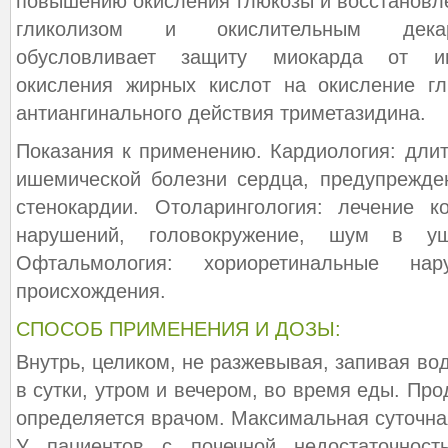
повышению окисления глюкозы и восстанов
гликолизом и окислительным декар
обусловливает защиту миокарда от и
окисления жирных кислот на окисление г
антиангинального действия триметазидина.
Показания к применению. Кардиология: дли
ишемической болезни сердца, предупрежде
стенокардии. Отоларингология: лечение к
нарушений, головокружение, шум в уш
Офтальмология: хориоретинальные нар
происхождения.
СПОСОБ ПРИМЕНЕНИЯ И ДОЗЫ:
Внутрь, целиком, не разжевывая, запивая вод
в сутки, утром и вечером, во время еды. Пр
определяется врачом. Максимальная суточная
У пациентов с почечной недостаточност