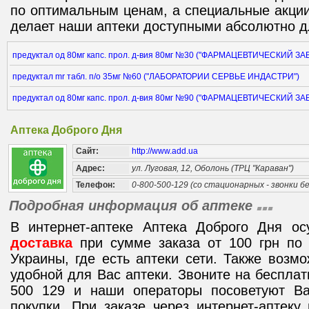
по оптимальным ценам, а специальные акции
делает наши аптеки доступными абсолютно д
предуктал од 80мг капс. прол. д-вия 80мг №30 ("ФАРМАЦЕВТИЧЕСКИЙ З
предуктал mr табл. п/о 35мг №60 ("ЛАБОРАТОРИИ СЕРВЬЕ ИНДАСТРИ")
предуктал од 80мг капс. прол. д-вия 80мг №90 ("ФАРМАЦЕВТИЧЕСКИЙ З
Аптека Доброго Дня
Сайт:
http://www.add.ua
Адрес:
ул. Луговая, 12, Оболонь (ТРЦ "Караван")
Телефон:
0-800-500-129 (со стационарных - звонки 
Подробная информация об аптеке
В интернет-аптеке Аптека Доброго Дня о
доставка
при сумме заказа от 100 грн по 
Украины, где есть аптеки сети. Также возм
удобной для Вас аптеки. Звоните на беспла
500 129 и наши операторы посоветуют В
покупки. При заказе через интернет-аптек