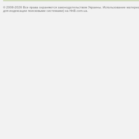
© 2008-2026 Все права охраняются законодательством Украины. Использование материа
для индексации поисковыми системами) на HnB.com.ua.