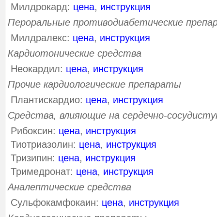
Милдрокард:
цена
,
инструкция
Пероральные противодиабетические препа
Милдралекс:
цена
,
инструкция
Кардиотонические средства
Неокардил:
цена
,
инструкция
Прочие кардиологические препараты
Плантискардио:
цена
,
инструкция
Средства, влияющие на сердечно-сосудист
Рибоксин:
цена
,
инструкция
Тиотриазолин:
цена
,
инструкция
Тризипин:
цена
,
инструкция
Тримедронат:
цена
,
инструкция
Аналептические средства
Сульфокамфокаин:
цена
,
инструкция