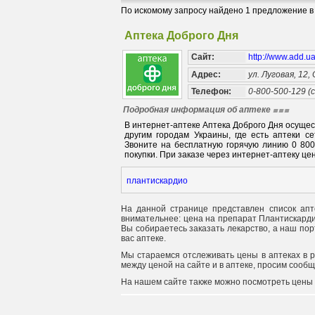
По искомому запросу найдено 1 предложение в 
Аптека Доброго Дня
Сайт:
http://www.add.u
Адрес:
ул. Луговая, 12,
Телефон:
0-800-500-129 (
Подробная информация об аптеке
В интернет-аптеке Аптека Доброго Дня осуще
другим городам Украины, где есть аптеки с
Звоните на бесплатную горячую линию 0 80
покупки. При заказе через интернет-аптеку цен
плантискардио
На данной странице представлен список апте
внимательнее: цена на препарат Плантискардио
Вы собираетесь заказать лекарство, а наш пор
вас аптеке.
Мы стараемся отслеживать цены в аптеках в 
между ценой на сайте и в аптеке, просим сооб
На нашем сайте также можно посмотреть цены