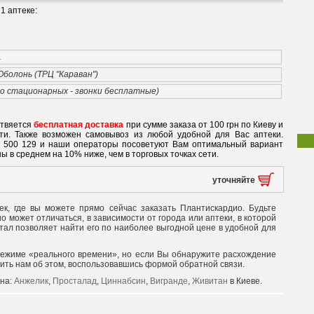
1 аптеке:
a
 Оболонь (ТРЦ "Караван")
со стационарных - звонки бесплатные)
ствяется
бесплатная доставка
при сумме заказа от 100 грн по Киеву и
ети. Также возможен самовывоз из любой удобной для Вас аптеки.
0 500 129 и наши операторы посоветуют Вам оптимальный вариант
ы в среднем на 10% ниже, чем в торговых точках сети.
уточняйте
к, где вы можете прямо сейчас заказать Плантискардио. Будьте
 может отличаться, в зависимости от города или аптеки, в которой
тал позволяет найти его по наиболее выгодной цене в удобной для
режиме «реального времени», но если Вы обнаружите расхождение
щить нам об этом, воспользовавшись формой обратной связи.
 на:
Анжелик
,
Просталад
,
Циннабсин
,
Вигранде
,
Живитан
в Киеве.