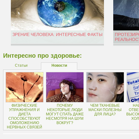
ЗРЕНИЕ ЧЕЛОВЕКА: ИНТЕРЕСНЫЕ ФАКТЫ
ПРОТЕЗИР
РЕАЛЬНОС
Интересно про здоровье:
Статьи
Новости
ФИЗИЧЕСКИЕ
ПОЧЕМУ
ЧЕМ ТКАНЕВЫЕ
НА
УПРАЖНЕНИЯ И
НЕКОТОРЫЕ ЛЮДИ
МАСКИ ПОЛЕЗНЫ
ОТВЕ
ДИЕТА
МОГУТ СПАТЬ ДАЖЕ
ДЛЯ ЛИЦА?
ВЫСОК
СПОСОБСТВУЮТ
НЕСМОТРЯ НА ШУМ
ХОЛ
ОМОЛОЖЕНИЮ
ВОКРУГ?
НЕРВНЫХ СВЯЗЕЙ