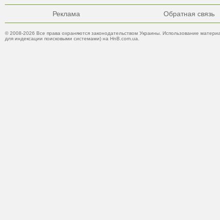
Реклама
Обратная связь
© 2008-2026 Все права охраняются законодательством Украины. Использование материа
для индексации поисковыми системами) на HnB.com.ua.