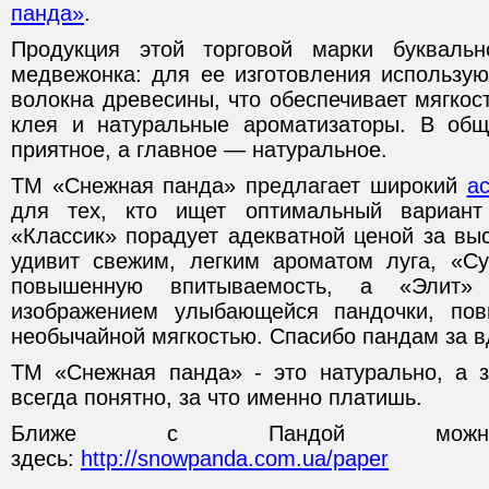
панда»
.
Продукция этой торговой марки букваль
медвежонка: для ее изготовления использую
волокна древесины, что обеспечивает мягкос
клея и натуральные ароматизаторы. В общ
приятное, а главное — натуральное.
ТМ «Снежная панда» предлагает широкий
а
для тех, кто ищет оптимальный вариант
«Классик» порадует адекватной ценой за вы
удивит свежим, легким ароматом луга, «Су
повышенную впитываемость, а «Элит» 
изображением улыбающейся пандочки, по
необычайной мягкостью. Спасибо пандам за в
ТМ «Снежная панда» - это натурально, а 
всегда понятно, за что именно платишь.
Ближе с Пандой можно п
здесь:
http://snowpanda.com.ua/paper