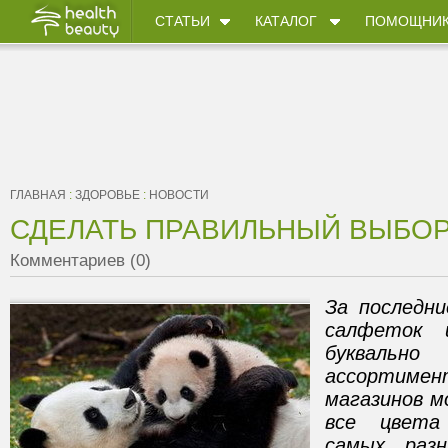
СТАТЬИ
КАТАЛОГ
ПОМОЩНИ
ГЛАВНАЯ
:
ЗДОРОВЬЕ
:
НОВОСТИ
СДЕЛАТЬ ПРАВИЛЬНЫЙ ВЫБОР
Комментариев (0)
За последни
салфеток 
букваль
ассортиме
магазинов м
все цвета 
самых раз