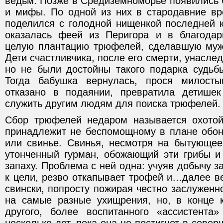
ведьм. Позже в Средиземноморье появились 
и мифы. По одной из них в стародавние в
поделился с голодной нищенкой последней 
оказалась феей из Перигора и в благодар
целую плантацию трюфелей, сделавшую муж
Дети счастливчика, после его смерти, унасле
но не были достойны такого подарка судьбы
Тогда бабушка вернулась, прося милост
отказано в подаянии, превратила детишек
служить другим людям для поиска трюфелей.
Сбор трюфелей недаром называется охотой
принадлежит не беспомощному в плане обоня
или свинье. Свинья, несмотря на бытующее
утонченный гурман, обожающий эти грибы и
запаху. Проблема с ней одна: учуяв добычу з
к цели, резво откапывает трофей и…далее в
свински, попросту пожирая честно заслужен
на самые разные ухищрения, но, в конце 
другого, более воспитанного «ассистента