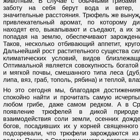
животным. В случае с обычными грибами 
заботу на себя берут вода и ветер, 
значительные расстояния. Трюфель же вынуж
привлекательный аромат, по которому ди
находят его, выкапывают и съедают, а их э
попадая на землю, обеспечивают зарожден
Таков, несколько отбивающий аппетит, круг
Дальнейший рост растительного существа си
климатических условий, видов близлежа
Оптимальной является совокупность богатой
и мягкой почвы, смешанного типа леса (дуб,
липа, вяз, граб, тополь, рябина) и теплой, вл
Но это сегодня мы, благодаря достижения
спокойно найти и прочитать самую исчер
любом грибе, даже самом редком. А в Ср
появление трюфелей в дикой природе 
взаимодействия соли земли, осенних дожд
богов, посадивших их у корней священног
подозревали, что трюфели зарождаются из