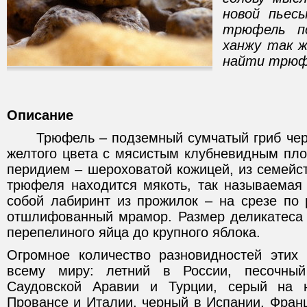
новой пьесы
трюфель по
ханжу так ж
найти трюф
Описание
Трюфель – подземный сумчатый гриб черно
желтого цвета с мясистым клубневидным пл
перидием – шероховатой кожицей, из семейс
трюфеля находится мякоть, так называемая
собой лабиринт из прожилок – на срезе по 
отшлифованный мрамор. Размер деликатеса 
перепелиного яйца до крупного яблока.
Огромное количество разновидностей этих 
всему миру: летний в России, песочны
Саудовской Аравии и Турции, серый на 
Провансе и Италии, черный в Испании, Франц