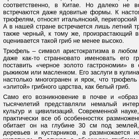
соответственно, в Китае. Но далеко не 
встречаются даже ядовитые формы. К наст
трюфелям, относят итальянский, перигорский 
А в нашей стране встречается лишь летний т
также черный, к тому же, произрастающий в
оценивается такой гриб не менее высоко.
Трюфель – символ аристократизма в любом 
даже как-то странновато именовать его г
поставить «черное золото гастрономии» в
рыжиком или масленком. Его заслуги в кулина
настолько многогранен и ярок, что трюфель
«элитой» грибного царства, как белый гриб.
Само его возникновение в почве и «образ
тысячелетий представляли немалый инте
культур и цивилизаций. Современной науке,
практически все об особенностях размножен
обитает он на глубине 30 см под землей,
деревьев и кустарников, а размножается и