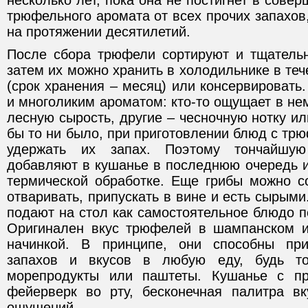
несколько лет, пока она не постигнет в сове
трюфельного аромата от всех прочих запахов,
на протяжении десятилетий.
После сбора трюфели сортируют и тщатель
затем их можно хранить в холодильнике в теч
(срок хранения – месяц) или консервировать
и многоликим ароматом: кто-то ощущает в нем
лесную сырость, другие – чесночную нотку ил
бы то ни было, при приготовлении блюд с тр
удержать их запах. Поэтому тончайшу
добавляют в кушанье в последнюю очередь и
термической обработке. Еще грибы можно со
отваривать, припускать в вине и есть сырыми
подают на стол как самостоятельное блюдо 
Оригинален вкус трюфелей в шампанском и
начинкой. В принципе, они способны пр
запахов и вкусов в любую еду, будь то
морепродукты или паштеты. Кушанье с п
фейерверк во рту, бесконечная палитра в
ощущений.