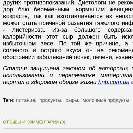
других противопоказаний. Диетологи не реко
дор блю беременным, кормящим женщин
возрасте, так как изготавливается из непа
может стать причиной развития тяжелого ин
- листериоза. Из-за большого содерж
калорийности этот сыр должен быть иск
избыточном весе. По той же причине, а т
соленого и острого вкуса он не рекоменд
обострении заболеваний почек, печени, язвенн
Статья защищена законом об авторских 
использовании и перепечатке материал
портал о здоровом образе жизни
hnb.com.ua
о
Теги:
питание
,
продукты
,
сыры
,
молочные продукты
ОТЗЫВЫ И КОММЕНТАРИИ (0)