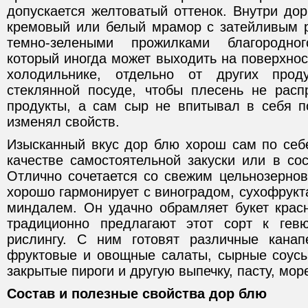
допускается желтоватый оттенок. Внутри до
кремовый или белый мрамор с затейливым 
темно-зелеными прожилками благородног
который иногда может выходить на поверхност
холодильнике, отдельно от других прод
стеклянной посуде, чтобы плесень не расп
продукты, а сам сыр не впитывал в себя п
изменял свойств.
Изысканный вкус дор блю хорош сам по себе
качестве самостоятельной закуски или в со
Отлично сочетается со свежим цельнозерно
хорошо гармонирует с виноградом, сухофрукт
миндалем. Он удачно обрамляет букет крас
традиционно предлагают этот сорт к гевю
рислингу. С ним готовят различные канап
фруктовые и овощные салаты, сырные соусы
закрытые пироги и другую выпечку, пасту, море
Состав и п
олезные свойства дор блю