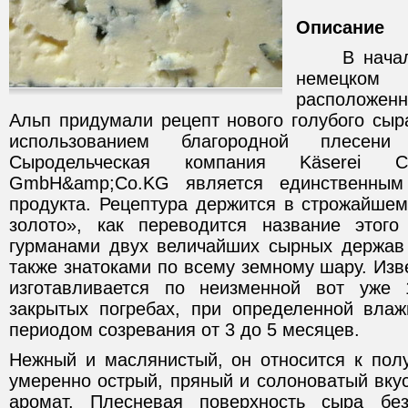
Описание
В начале 
немецко
расположенн
Альп придумали рецепт нового голубого сыр
использованием благородной плесени pe
Сыродельческая компания Käserei Ch
GmbH&amp;Co.KG является единственным 
продукта. Рецептура держится в строжайшем
золото», как переводится название этого
гурманами двух величайших сырных держав
также знатоками по всему земному шару. Изв
изготавливается по неизменной вот уже 
закрытых погребах, при определенной влаж
периодом созревания от 3 до 5 месяцев.
Нежный и маслянистый, он относится к пол
умеренно острый, пряный и солоноватый вку
аромат. Плесневая поверхность сыра без