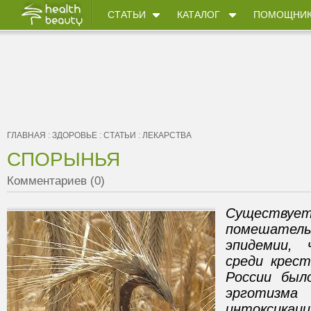
СТАТЬИ
КАТАЛОГ
ПОМОЩНИ
ГЛАВНАЯ
:
ЗДОРОВЬЕ
:
СТАТЬИ
:
ЛЕКАРСТВА
СПОРЫНЬЯ
Комментариев (0)
Существует
помешател
эпидемии, 
среди крест
России был
эрготиз
интоксик