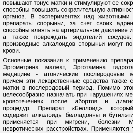
повышают тонус матки и стимулируют ее сокр
способны повышать сократительную активнос
органов. В экспериментах над животными 
препараты спорыньи, за счет своих адрен
способны влиять на артериальное давление 
а также повреждать эндотелий сосудов.
производные алкалоидов спорыньи могут п
крови.
Основные показания к применению препара
Эргометрина малеат, Эрготамина гидрот
медицине - атонические послеродовые м
причем эти лекарственные средства также 
матки в послеродовый период. Помимо это
целесообразно назначать при нарушениях ме
кровотечениях после абортов и диагно
процедур. Препарат «Беллоид», которы
содержит алкалоиды белладонны и бутилэти
применяется при мигрени, болезни Ме
невротических расстройствах. Применяются