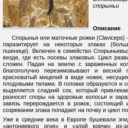
спорыньи
Описание
Спорынья или маточные рожки (Claviceps) -
паразитирует на некоторых злаках (бол
пшенице). Включен в семейство Спорыньевых
везде, где есть посевы злаковых. Цикл раз
сложен. Падая на землю с зараженных кол
благополучно перезимовывают и весной п
красноватый мицелий в виде ножек, несущи
плодовыми телами. В головке образуются и с
выделяется сладкий сок, который привлека
разносят споры на здоровые колосья и зар
завязь перерождается в рожок, состоящий 
созревании злака попадает на почву и цикл по
Уже в средние века в Европе бушевали эпи
«антониевого огня» и «злой корчи» из-з