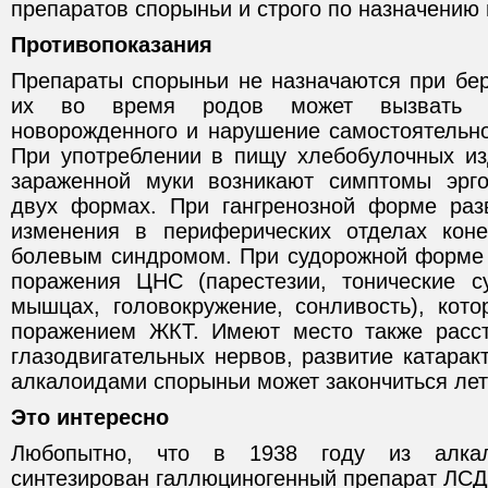
препаратов спорыньи и строго по назначению 
Противопоказания
Препараты спорыньи не назначаются при бе
их во время родов может вызвать у
новорожденного и нарушение самостоятельно
При употреблении в пищу хлебобулочных из
зараженной муки возникают симптомы эрго
двух формах. При гангренозной форме раз
изменения в периферических отделах кон
болевым синдромом. При судорожной форме
поражения ЦНС (парестезии, тонические с
мышцах, головокружение, сонливость), кото
поражением ЖКТ. Имеют место также расст
глазодвигательных нервов, развитие катарак
алкалоидами спорыньи может закончиться лет
Это интересно
Любопытно, что в 1938 году из алка
синтезирован галлюциногенный препарат ЛСД