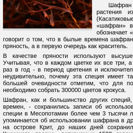
Шафран (ил
растения и
(Касатиков
«шафран» в
обозначает «
говорит о том, что в былые времена шафран
пряность, а в первую очередь как краситель.
В качестве пряности используют высуше
Учитывая, что в каждом цветке их все три, 
раз в год - в период цветения и исключите
неудивительно, почему эта специя имеет т
большей очевидности отметим, что для п
необходимо собрать 300000 цветов крокуса.
Шафран, как и большинство других специй,
времен, - сохранились записи об использо
специи в Месопотамии более чем 3 тысячи л
упоминается об использовании шафрана в др
на острове Крит, до наших дней сохранил