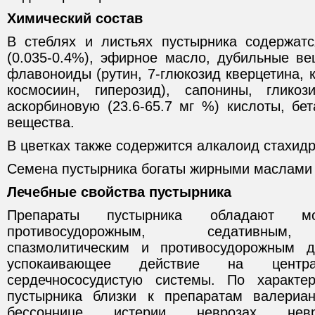
Химический состав
В стеблях и листьях пустырника содержат
(0.035-0.4%), эфирное масло, дубильные ве
флавоноиды (рутин, 7-глюкозид кверцетина, к
космосиин, гиперозид), сапонины, глико
аскорбиновую (23.6-65.7 мг %) кислоты, бе
вещества.
В цветках также содержится алкалоид стахидр
Семена пустырника богаты жирными маслами 
Лечебные свойства пустырника
Препараты пустырника обладают мо
противосудорожным, седативным, 
спазмолитическим и противосудорожным 
успокаивающее действие на цент
сердечнососудистую системы. По характе
пустырника близки к препаратам валериа
бессоннице, истерии, неврозах, нев