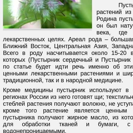
Пустырни
растений из
Родина пуст
он был нату
века, где
лекарственных целях. Ареал рода – большая
Ближний Восток, Центральная Азия, Западн
Всего в роду насчитывается около 15-20 
которых (Пустырник сердечный и Пустырник
по статье будет идти речь именно об эти
ценными лекарственными растениями и шир
традиционной, так и в народной медицине.
Кроме медицины пустырник используют в 
регионах России из него готовят щи; текстил
стеблей растения получают волокно, не уступ
кроме того растение является ценным
пустырника получают жирное масло, из кото
для обработки тканей и бумаги, с
водонепроницаемыми.