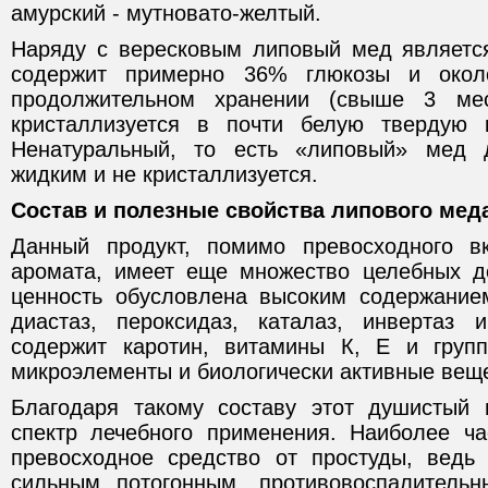
амурский - мутновато-желтый.
Наряду с вересковым липовый мед являетс
содержит примерно 36% глюкозы и око
продолжительном хранении (свыше 3 ме
кристаллизуется в почти белую твердую к
Ненатуральный, то есть «липовый» мед 
жидким и не кристаллизуется.
Состав и полезные свойства липового мед
Данный продукт, помимо превосходного в
аромата, имеет еще множество целебных д
ценность обусловлена высоким содержание
диастаз, пероксидаз, каталаз, инвертаз
содержит каротин, витамины К, Е и груп
микроэлементы и биологически активные вещ
Благодаря такому составу этот душистый 
спектр лечебного применения. Наиболее ча
превосходное средство от простуды, ведь
сильным потогонным, противовоспалител