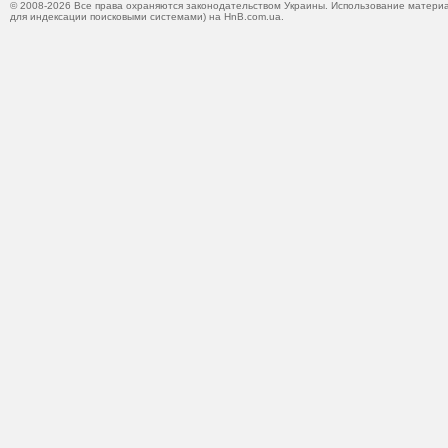
© 2008-2026 Все права охраняются законодательством Украины. Использование материа
для индексации поисковыми системами) на HnB.com.ua.