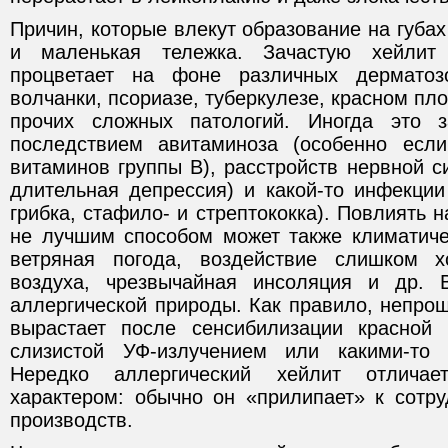
Причин, которые влекут образование на губах
и маленькая тележка. Зачастую хейлит
процветает на фоне различных дерматоз
волчанки, псориазе, туберкулезе, красном пл
прочих сложных патологий. Иногда это з
последствием авитаминоза (особенно если
витаминов группы В), расстройств нервной с
длительная депрессия) и какой-то инфекции
грибка, стафило- и стрептококка). Повлиять н
не лучшим способом может также климатиче
ветряная погода, воздействие слишком х
воздуха, чрезвычайная инсоляция и др. 
аллергической природы. Как правило, непрош
вырастает после сенсибилизации красной
слизистой УФ-излучением или какими-то 
Нередко аллергический хейлит отличае
характером: обычно он «прилипает» к сотр
производств.