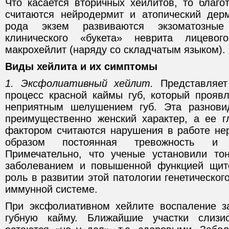
Что касается вторичных хейлитов, то благо
считаются нейродермит и атопический дер
рода экзем развиваются экзоматозны
клинического «букета» неврита лицево
макрохейлит (наряду со складчатым языком).
Виды хейлита и их симптомы
1. Эксфолиативный хейлит.
Представляет
процесс красной каймы губ, который прояв
неприятным шелушением губ. Эта разновид
преимущественно женский характер, а ее 
фактором считаются нарушения в работе не
образом постоянная тревожность и 
Примечательно, что ученые установили то
заболеванием и повышенной функцией щито
роль в развитии этой патологии генетическог
иммунной системе.
При эксфолиативном хейлите воспаление з
губную кайму. Ближайшие участки слизи