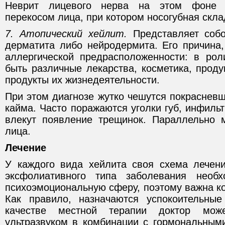
Неврит лицевого нерва на этом фоне 
перекосом лица, при котором носогубная скла
7. Атопический хейлит.
Представляет собо
дерматита либо нейродермита. Его причина,
аллергической предрасположенности: в рол
быть различные лекарства, косметика, проду
продукты их жизнедеятельности.
При этом диагнозе жутко чешутся покраснев
кайма. Часто поражаются уголки губ, инфильт
влекут появление трещинок. Параллельно 
лица.
Лечение
У каждого вида хейлита своя схема лечени
эксфолиативного типа заболевания необ
психоэмоциональную сферу, поэтому важна ко
Как правило, назначаются успокоительные
качестве местной терапии доктор мож
ультразвуком в комбинации с гормональными