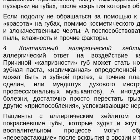
пузырьки на губах, после вскрытия которых об
Если подолгу не обращаться за помощью к с
«красота» на губах, помимо косметического 
и злокачественные черты. А поспособствова
пыль, влажность и прочие факторы.
4. Контактный аллергический хейли
аллергический ответ на воздействие ка
Причиной «капризности» губ может стать н
зубная паста, «напичканная» определенной
может быть и зубной протез, а точнее пла
сделан, или мундштук духового инстр
профессиональных музыкантов). А иногд
болезни, достаточно просто перестать гры
другие «приспособления», успокаивающие не
Пациенты с аллергическим хейлитом 
покрасневшие губы, которые зудят и жгут
воспалительном процессе могут обр
«перерастающие» после вскрытия в эрозии и 