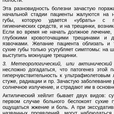
полости.
Эта разновидность болезни зачастую пораж
начальной стадии пациенты жалуются на н
губы, которую удается «убрать» с 
гигиенических средств, и на трещинки, возни
Если во время не начать должное лечение, 
глубокими кровоточащими трещинами и д
язвочками. Желание пациента облизать и 
сухие губы только усугубляет симптомы: на 
выступить мокнущие трещинки.
3. Метеорологический, или актинический
несложно догадаться, что патогенез этой п
гиперчувствительность к ультрафиолетовым 
стуже, радиации и пр. Зачастую заболевание 
солнечное излучение, и страдают им в основ
Актилический хейлит бывает двух видов: су
первом случае больного беспокоят сухие 
ощущаться жжение и боль. А при экссудати
названных проявлений, могут наблюдаться