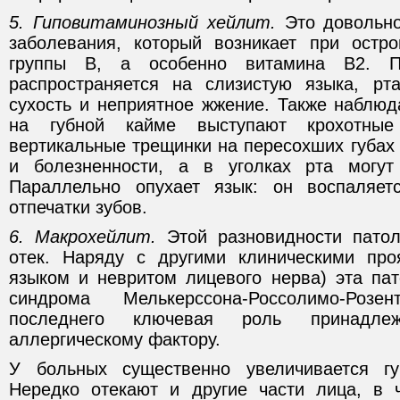
5. Гиповитаминозный хейлит.
Это довольно
заболевания, который возникает при остр
группы В, а особенно витамина В2. Па
распространяется на слизистую языка, рт
сухость и неприятное жжение. Также наблюд
на губной кайме выступают крохотные
вертикальные трещинки на пересохших губах
и болезненности, а в уголках рта могут 
Параллельно опухает язык: он воспаляе
отпечатки зубов.
6. Макрохейлит.
Этой разновидности патол
отек. Наряду с другими клиническими про
языком и невритом лицевого нерва) эта пат
синдрома Мелькерссона-Россолимо-Роз
последнего ключевая роль принадле
аллергическому фактору.
У больных существенно увеличивается гу
Нередко отекают и другие части лица, в 