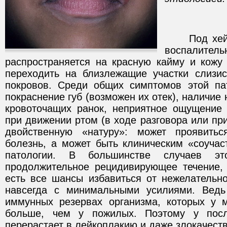
Под хейли
воспалител
распространяется на красную кайму и кожу 
переходить на близлежащие участки слизи
покровов. Среди общих симптомов этой па
покраснение губ (возможен их отек), наличие 
кровоточащих ранок, неприятное ощущение
при движении ртом (в ходе разговора или пр
двойственную «натуру»: может проявитьс
болезнь, а может быть клиническим «соучас
патологии. В большинстве случаев эт
продолжительное рецидивирующее течение,
есть все шансы избавиться от нежелательно
навсегда с минимальными усилиями. Вед
иммунных резервах организма, которых у 
больше, чем у пожилых. Поэтому у посл
перерастает в лейкоплакию и даже злокачест