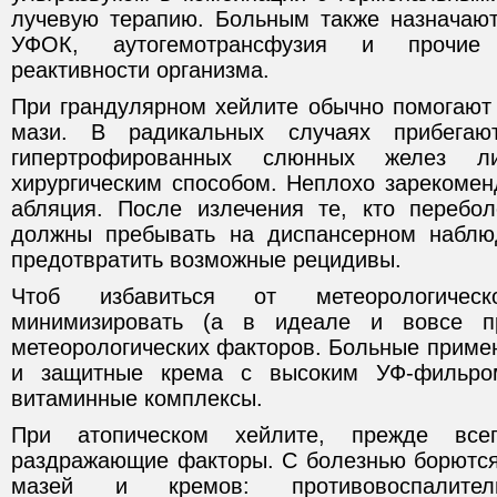
лучевую терапию. Больным также назначают
УФОК, аутогемотрансфузия и прочие
реактивности организма.
При грандулярном хейлите обычно помогают
мази. В радикальных случаях прибегают
гипертрофированных слюнных желез 
хирургическим способом. Неплохо зарекомен
абляция. После излечения те, кто перебо
должны пребывать на диспансерном наблю
предотвратить возможные рецидивы.
Чтоб избавиться от метеорологичес
минимизировать (а в идеале и вовсе пр
метеорологических факторов. Больные приме
и защитные крема с высоким УФ-фильро
витаминные комплексы.
При атопическом хейлите, прежде всег
раздражающие факторы. С болезнью борютс
мазей и кремов: противовоспалитель