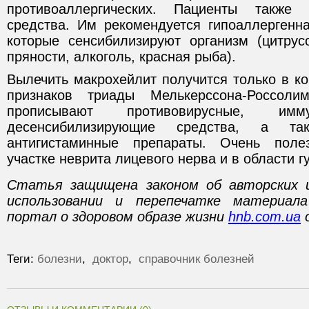
противоаллергических. Пациенты также 
средства. Им рекомендуется гипоаллергенна
которые сенсибилизируют организм (цитрус
пряности, алкоголь, красная рыба).
Вылечить макрохейлит получится только в к
признаков триады Мелькерссона-Россолим
прописывают противовирусные, имм
десенсибилизирующие средства, а т
антигистаминные препараты. Очень поле
участке неврита лицевого нерва и в области г
Статья защищена законом об авторских 
использовании и перепечатке материал
портал о здоровом образе жизни
hnb.com.ua
о
Теги:
болезни
,
доктор
,
справочник болезней