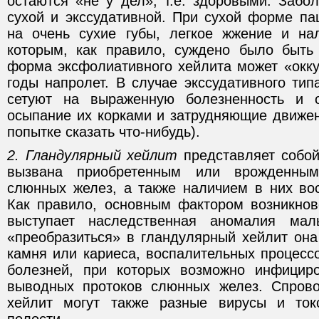
остаются «не у дел», т.е. здоровыми. Забо
сухой и экссудативной. При сухой форме па
на очень сухие губы, легкое жжение и на
которым, как правило, суждено было быть
форма эксфолиативного хейлита может «окку
годы напролет. В случае экссудативного ти
сетуют на выраженную болезненность и о
осыпание их корками и затрудняющие движен
попытке сказать что-нибудь).
2. Гландулярный хейлит
представляет собой
вызвана приобретенным или врожденны
слюнных желез, а также наличием в них вос
Как правило, основным фактором возникнов
выступает наследственная аномалия ма
«преобразиться» в гландулярный хейлит она
камня или кариеса, воспалительных процесс
болезней, при которых возможно инфициро
выводных протоков слюнных желез. Спрово
хейлит могут также разные вирусы и ток