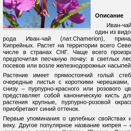
Описание
Иван-чай у
один из видо
рода Иван-чай (лат.Chamerion), прин
Кипрейных. Растет на территории всего Сев
числе в странах СНГ. Чаще всего произра
предпочитая песчаную почву: в светлых лес
посевов или возле железнодорожных насыпей
Растение имеет прямостоячий голый сте
очередные листья с короткими черешками, 
снизу – пурпурно-красного или розового цв
представляет собой каноническую кисть д
растения крупные, пурпурно-розовой окра
приобретают синий оттенок.
Первые упоминания о целебных свойствах ив
веку. Другое популярное название кипрея – «