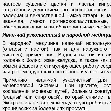
настоев сушеные цветки и листья кипре
седативным действием, по эффективности 
валерианы лекарственной. Также отвары и на
иван-чая, имеют противовоспалительные,
обволакивающие и антибактериальные свойст
Иван-чай узколистный в народной медици
В народной медицине иван-чай использую
(отвары и настои), так и для наружного 
листьев) применения. Водный настой из л
головных болях, язве желудка, а также как
обмен веществ и стимулирующее работу серд
чая рекомендуют как снотворное и успокоител
Применяют иван-чай узколистный для 
мочеполовой системы. При цистите, ос
воспалении мочевых путей, больным советую
(водный или спиртовой), который снимает в
Экстракт иван-чая рекомендуют употреблять
хронических заболеваниях простаты.