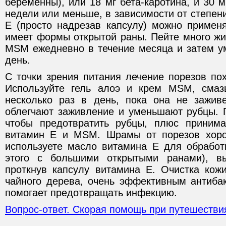
беременны), или 18 мг бета-каротина, и 30 м
недели или меньше, в зависимости от степен
Е (просто надрезав капсулу) можно применя
имеет формы открытой раны. Пейте много жи
МSМ ежедневно в течение месяца и затем ум
день.
С точки зрения питания лечение порезов по
Используйте гель алоэ и крем МSМ, смаз
несколько раз в день, пока она не зажив
облегчают заживление и уменьшают рубцы. 
чтобы предотвратить рубцы, плюс принима
витамин Е и МSМ. Шрамы от порезов хоро
используете масло витамина Е для обработ
этого с большими открытыми ранами), в
проткнув капсулу витамина Е. Очистка ко
чайного дерева, очень эффективным антиба
помогает предотвращать инфекцию.
Вопрос-ответ. Скорая помощь при путешествия