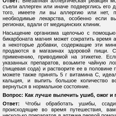
Ответ:
Внезапная аллергическая реакция мо
съели аллерген или иначе подверглись его 
того, имеете ли вы аллергию или нет, 
необходимые лекарства, особенно если в
регионах, вдали от медицинских клиник.
Насыщение организма щелочью с помощью
бикарбоната магния может сократить время а
а некоторые добавки, содержащие эти мин
продаются в магазинах здоровой пищи. С
применению, приводимой на этикетке. Есл
указанных препаратов, возьмите чайную ло
(пищевая сода) и растворите ее в половине 
можете также принять 5 г витамина С, идеа
кальция, и выпить большое количество 
вернуться в нормальное состояние.
Вопрос: Как лучше вылечить ушиб, ожог и 
Ответ:
Чтобы обработать ушибы, ссад
происходящие во время путешествия, ва
несколько препаратов в аптечке первой помо