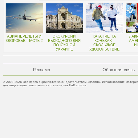
АВИАПЕРЕЛЕТЫ И
ЭКСКУРСИИ
КАТАНИЕ НА
ЛАКР
ЗДОРОВЬЕ. ЧАСТЬ 2
ВЫХОДНОГО ДНЯ
КОНЬКАХ -
АМЕ
ПО ЮЖНОЙ
СКОЛЬЗКОЕ
И
УКРАИНЕ
УДОВОЛЬСТВИЕ
Реклама
Обратная связь
© 2008-2026 Все права охраняются законодательством Украины. Использование материа
для индексации поисковыми системами) на HnB.com.ua.