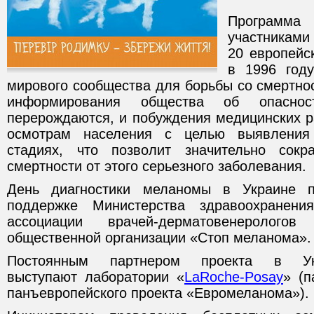
Программ
участниками
20 европейс
в 1996 год
мирового сообщества для борьбы со смертно
информирования общества об опаснос
перерождаются, и побуждения медицинских р
осмотрам населения с целью выявлени
стадиях, что позволит значительно сокр
смертности от этого серьезного заболевания.
День диагностики меланомы в Украине п
поддержке Министерства здравоохранени
ассоциации врачей-дерматовенеролог
общественной организации «Стоп меланома».
Постоянным партнером проекта в Ук
выступают лаборатории «
LaRoche-Posay
» (п
панъевропейского проекта «Евромеланома»).