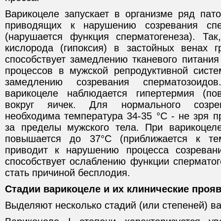
Варикоцеле запускает в организме ряд пато
приводящих к нарушению созревания спе
(нарушается функция сперматогенеза). Так
кислорода (гипоксия) в застойных венах г
способствует замедлению тканевого питани
процессов в мужской репродуктивной систе
замедлению созревания сперматозоидо
варикоцеле наблюдается гипертермия (по
вокруг яичек. Для нормального созре
необходима температура 34-35 °С - не зря 
за пределы мужского тела. При варикоцел
повышается до 37°С (приближается к те
приводит к нарушению процесса созревани
способствует ослаблению функции сперматог
стать причиной бесплодия.
Стадии варикоцеле и их клинические проя
Выделяют несколько стадий (или степеней) в