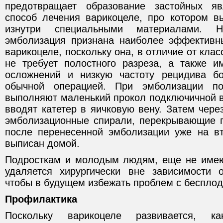
предотвращает образование застойных я
способ лечения варикоцеле, про котором в
изнутри специальными материалами. 
эмболизация признана наиболее эффективн
варикоцеле, поскольку она, в отличие от клас
не требует полостного разреза, а также 
осложнений и низкую частоту рецидива б
обычной операцией. При эмболизации по
выполняют маленький прокол подключичной в
вводят катетер в яичковую вену. Затем чере
эмболизационные спирали, перекрывающие п
после перенесенной эмболизации уже на в
выписан домой.
Подросткам и молодым людям, еще не имею
удаляется хирургически вне зависимости 
чтобы в будущем избежать проблем с беспло
Профилактика
Поскольку варикоцеле развивается, 