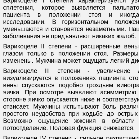
Варикоцеле I степени характеризуется ув
сплетения, которое выявляется пальпат
пациента в положении стоя и иногда
исследовании. В горизонтальном положе
уменьшаются и становятся незаметными. Пац
заболевания не предъявляют никаких жалоб.
Варикоцеле II степени - расширенные вен
глазом только в положении стоя. Размеры
изменены. Мужчина может ощущать легкий ди
Варикоцеле III степени - увеличение л
визуализируется в положениях пациента ст
вены спускаются подобно гроздьям виногр
яичка. При осмотре выявляют асимметрию 
стороне яичко опускается ниже и соответст
отвисает. Мужчины испытывают боль различ
простого неудобства при ходьбе до острых
Возможно ощущение жжения в области 
потоотделение. Половая функция снижается.
Варикоцеле IV степени - сильное разрастани