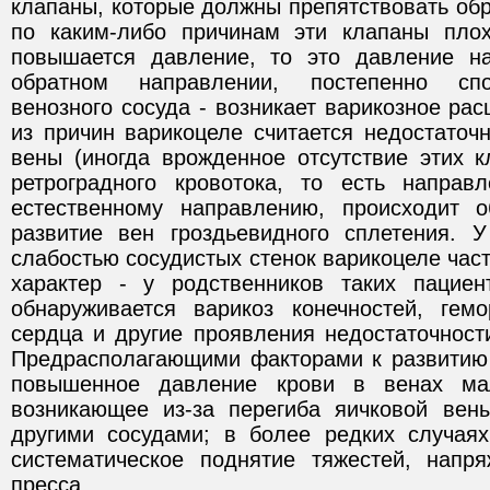
клапаны, которые должны препятствовать обр
по каким-либо причинам эти клапаны пло
повышается давление, то это давление на
обратном направлении, постепенно сп
венозного сосуда - возникает варикозное рас
из причин варикоцеле считается недостаточ
вeны (иногда врожденное отсутствие этих к
ретроградного кровотока, то есть направ
естественному направлению, происходит 
развитие вен гроздьевидного сплетения. 
слабостью сосудистых стенок варикоцеле час
характер - у родственников таких пациен
обнаруживается варикоз конечностей, гем
сердца и другие проявления недостаточност
Предрасполагающими факторами к развитию 
повышенное давление крови в венах ма
возникающее из-за перегиба яичковой вен
другими сосудами; в более редких случаях
систематическое поднятие тяжестей, нап
пресса.