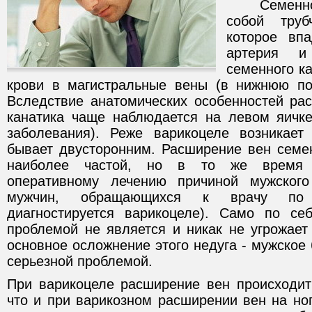
Семенной к
собой труб
которое впа
артерия и
семенного ка
крови в магистральные вены (в нижнюю по
Вследствие анатомических особенностей ра
канатика чаще наблюдается на левом яичк
заболевания). Реже варикоцеле возникает
бывает двусторонним. Расширение вен семен
наиболее частой, но в то же время
оперативному лечению причиной мужског
мужчин, обращающихся к врачу по 
диагностируется варикоцеле). Само по се
проблемой не является и никак не угрожает
основное осложнение этого недуга - мужское 
серьезной проблемой.
При варикоцеле расширение вен происходит
что и при варикозном расширении вен на но