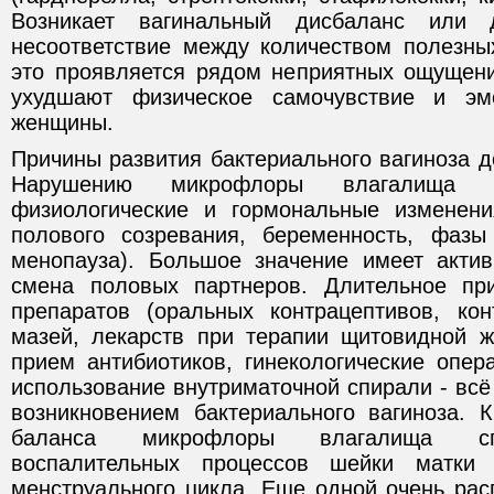
Возникает вагинальный дисбаланс или д
несоответствие между количеством полезны
это проявляется рядом неприятных ощущени
ухудшают физическое самочувствие и эм
женщины.
Причины развития бактериального вагиноза 
Нарушению микрофлоры влагалища мо
физиологические и гормональные изменени
полового созревания, беременность, фазы
менопауза). Большое значение имеет акти
смена половых партнеров. Длительное пр
препаратов (оральных контрацептивов, ко
мазей, лекарств при терапии щитовидной ж
прием антибиотиков, гинекологические опер
использование внутриматочной спирали - всё
возникновением бактериального вагиноза. 
баланса микрофлоры влагалища спо
воспалительных процессов шейки матки
менструального цикла. Еще одной очень рас