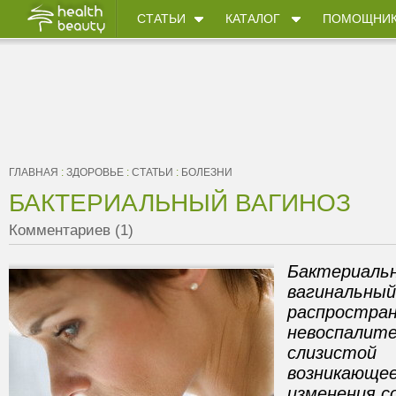
СТАТЬИ
КАТАЛОГ
ПОМОЩНИ
ГЛАВНАЯ
:
ЗДОРОВЬЕ
:
СТАТЬИ
:
БОЛЕЗНИ
БАКТЕРИАЛЬНЫЙ ВАГИНОЗ
Комментариев (1)
Бактериал
вагинальн
распростра
невоспали
слизистой 
возникаю
изменения с