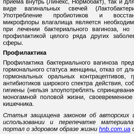
приема внутрь (Линекс, Нормобакт), так и дл
виде вагинальных свечей (Лактобактери
Употребление пробиотиков и восста
микрофлоры влагалища является необходим
при лечении бактериального вагиноза, но
профилактикой целого ряда других заболе
сферы.
Профилактика
Профилактика бактериального вагиноза пре
гормонального статуса женщины, отказ от дл
гормональных оральных контрацептивов, г
антибиотиков широкого спектра действия, с
гигиены (нельзя злоупотреблять спринцеван
моногамной половой жизни, своевременное
кишечника.
Статья защищена законом об авторских 
использовании и перепечатке материал
портал о здоровом образе жизни
hnb.com.ua
о