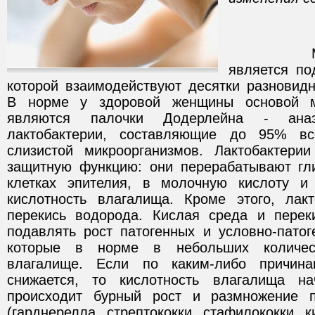
Микроф
является по
которой взаимодействуют десятки разновидн
В норме у здоровой женщины основой 
являются палочки Додерлейна - ана
лактобактерии, составляющие до 95% в
слизистой микроорганизмов. Лактобактери
защитную функцию: они перерабатывают гл
клетках эпителия, в молочную кислоту 
кислотность влагалища. Кроме этого, лак
перекись водорода. Кислая среда и перек
подавлять рост патогенных и условно-патог
которые в норме в небольших количес
влагалище. Если по каким-либо причина
снижается, то кислотность влагалища н
происходит бурный рост и размножение 
(гарднерелла, стрептококки, стафилококки, к