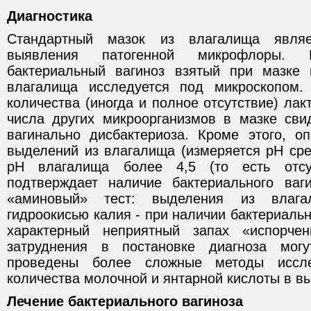
Диагностика
Стандартный мазок из влагалища явля
выявления патогенной микрофлоры.
бактериальный вагиноз взятый при мазке 
влагалища исследуется под микроскопом
количества (иногда и полное отсутствие) лак
числа других микроорганизмов в мазке сви
вагинально дисбактериоза. Кроме этого, оп
выделений из влагалища (измеряется pH ср
pH влагалища более 4,5 (то есть отсу
подтверждает наличие бактериального ваг
«аминовый» тест: выделения из влаг
гидроокисью калия - при наличии бактериальн
характерный неприятный запах «испорче
затруднения в постановке диагноза мог
проведены более сложные методы иссле
количества молочной и янтарной кислоты в в
Лечение бактериального вагиноза