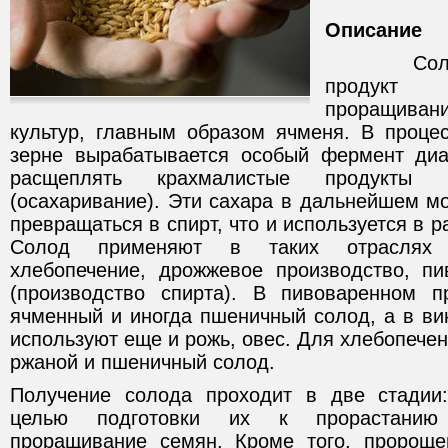
Описание
Солод пр
продукт
проращива
культур, главным образом ячменя. В проце
зерне вырабатывается особый фермент диа
расщеплять крахмалистые продукты
(осахаривание). Эти сахара в дальнейшем м
превращаться в спирт, что и используется в 
Солод применяют в таких отраслях 
хлебопечение, дрожжевое производство, пи
(производство спирта). В пивоваренном п
ячменный и иногда пшеничный солод, а в ви
используют еще и рожь, овес. Для хлебопече
ржаной и пшеничный солод.
Получение солода проходит в две стадии
целью подготовки их к прорастанию
проращивание семян. Кроме того, пророще