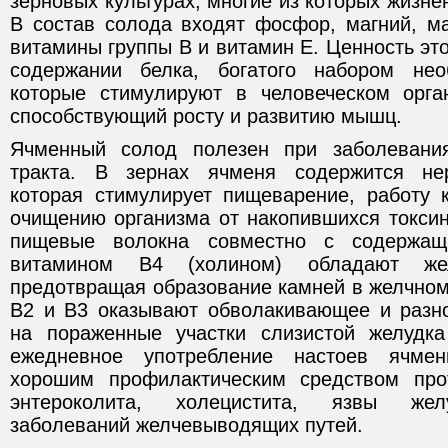
зерновых культурах, многие из которых жизне
В состав солода входят фосфор, магний, ма
витамины группы В и витамин Е. Ценность это
содержании белка, богатого набором нео
которые стимулируют в человеческом орга
способствующий росту и развитию мышц.
Ячменный солод полезен при заболевания
тракта. В зернах ячменя содержится нер
которая стимулирует пищеварение, работу к
очищению организма от накопившихся токси
пищевые волокна совместно с содержа
витамином В4 (холином) обладают жел
предотвращая образование камней в желчном
В2 и В3 оказывают обволакивающее и разн
на пораженные участки слизистой желудка
ежедневное употребление настоев ячмен
хорошим профилактическим средством прот
энтероколита, холецистита, язвы жел
заболеваний желчевыводящих путей.