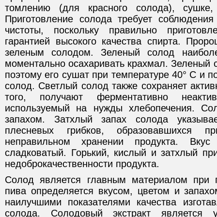
томлению (для красного солода), сушке
Приготовление солода требует соблюдения
чистоты, поскольку правильно приготов
гарантией высокого качества спирта. Прор
зеленым солодом. Зеленый солод наибол
моментально осахаривать крахмал. Зеленый с
поэтому его сушат при температуре 40° С и п
солод. Светлый солод также сохраняет акти
того, получают ферментативно неакти
используемый на нужды хлебопечения. Со
запахом. Затхлый запах солода указыв
плесневых грибков, образовавшихся п
неправильном хранении продукта. Вкус 
сладковатый. Горький, кислый и затхлый пр
недоброкачественности продукта.
Солод является главным материалом при п
пива определяется вкусом, цветом и запахо
наилучшими показателями качества изгота
солода. Солодовый экстракт является 