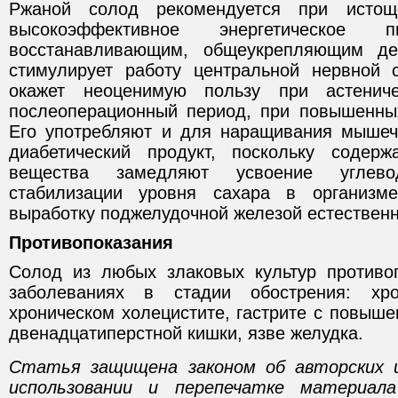
Ржаной солод рекомендуется при исто
высокоэффективное энергетическое 
восстанавливающим, общеукрепляющим де
стимулирует работу центральной нервной 
окажет неоценимую пользу при астенич
послеоперационный период, при повышенных
Его употребляют и для наращивания мышеч
диабетический продукт, поскольку содер
вещества замедляют усвоение углев
стабилизации уровня сахара в организм
выработку поджелудочной железой естественн
Противопоказания
Солод из любых злаковых культур противо
заболеваниях в стадии обострения: хро
хроническом холецистите, гастрите с повыше
двенадцатиперстной кишки, язве желудка.
Статья защищена законом об авторских 
использовании и перепечатке материал