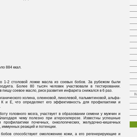
ло 884 ккал.
о 1-2 столовой ложке масла из соевых бобов. За рубежом были
одукта. Более 80 тысяч человек участвовали в тестировании.
 в пищу соевое масло, риск развития инфаркта снижался в 6 раз.
К
ганического холина, олеиновой, линолевой, пальмитиновой, альфа-
в К и Е, что определяет его эффективность для профилактики и
.
оту головного мозга, участвует в образовании семени у мужчин и
благодаря чему полезно при атеросклерозе. Известны успешные
 профилактики почечных, онкологических, желудочно-кишечных
, иммунных реакций и потенции.
 бобов способствуют омоложению кожи, а его регенерирующие и