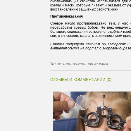
омолаживающие свойства используются для со
кремы и маски, которые питают и оказывают у
восстановлению защитных свойств кожи.
Противопоказания
Соевое масло противопоказано тем, у кого 
переработки соевых бобов. Не рекомендует
большого содержания эстрогеноподобных изофл
сои, в т.ч. соевого масла, с возникновением при
Статья защищена законом об авторских и 
активная ссылка на портал о здоровом образ
Теги:
питание
,
продукты
,
жиры и масла
ОТЗЫВЫ И КОММЕНТАРИИ (0)