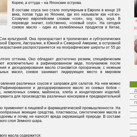
Корею, а оттуда – на Японские острова.
В составе соуса оно стало популярным в Европе в конце 18
века, попав туда из Японии, где его называли как «сё:ю».
Созвучно европейским словам «соя», soy, soja, soya. В
переводе значит, собственно, «соевый соус». На сегодня
соевое масло - один из излюбленных продуктов в Китае,
Х
Сои культурной. Она произрастает в тропических и субтропических
ной Европе, Австралии, в Южной и Северной Америке, в островной
роизрастания распространяется на географические широты от 55 до
лтого оттенка. Оно обладает достаточно резким, специфическим
ют исключительно в рафинированном виде, получаемом после
ания и дезодорирования масло становится прозрачным, с нежным
льных масел, соевое занимает лидирующее место в мировом
товления различных соусов и заправок для салатов. На нем можно
. Рафинированное и дезодорированное масло из соевых бобов –
Д
, немолочных сливок, майонеза, хлеба и кондитерских изделий.
ерванта для производства различных консервов и предварительной
С
П
око применяют в пищевой и фармацевтической промышленности. На
нообразные моющие средства, пластмассы, синтетические масла и
одоемы и почву, не наносят вреда окружающей природе. В составе
вого слоя Земного шара.
евого масла содержится: