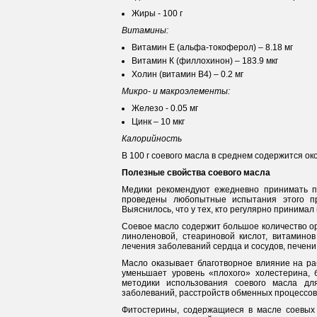
Жиры - 100 г
Витамины:
Витамин Е (альфа-токоферол) – 8.18 мг
Витамин К (филлохинон) – 183.9 мкг
Холин (витамин В4) – 0.2 мг
Микро- и макроэлементы:
Железо - 0.05 мг
Цинк – 10 мкг
Калорийность
В 100 г соевого масла в среднем содержится око
Полезные свойства соевого масла
Медики рекомендуют ежедневно принимать п
проведены любопытные испытания этого пр
Выяснилось, что у тех, кто регулярно принимал
Соевое масло содержит большое количество ор
линоленовой, стеариновой кислот, витамино
лечения заболеваний сердца и сосудов, печени
Масло оказывает благотворное влияние на раб
уменьшает уровень «плохого» холестерина, 
методики использования соевого масла для
заболеваний, расстройств обменных процессов
Фитостерины, содержащиеся в масле соевых