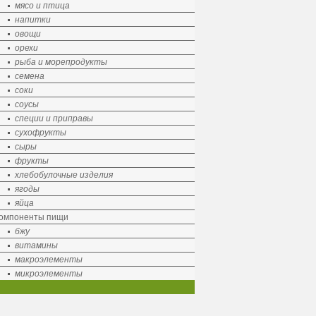
мясо и птица
напитки
овощи
орехи
рыба и морепродукты
семена
соки
соусы
специи и приправы
сухофрукты
сыры
фрукты
хлебобулочные изделия
ягоды
яйца
омпоненты пищи
бжу
витамины
макроэлементы
микроэлементы