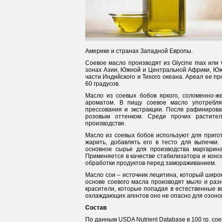
Америке и странах Западной Европы.
Соевое масло производят из Glycine max или 
зонах Азии, Южной и Центральной Африки, Юж
части Индийского и Тихого океана. Ареал ее п
60 градусов.
Масло из соевых бобов яркого, соломенно-же
ароматом. В пищу соевое масло употребля
прессования и экстракции. После рафиниров
розовым оттенком. Среди прочих растите
производстве.
Масло из соевых бобов используют для приго
жарить, добавлять его в тесто для выпечки
основное сырье для производства маргарина
Применяется в качестве стабилизатора и конс
обработки продуктов перед замораживанием.
Масло сои – источник лецитина, который шир
основе соевого масла производят мыло и раз
красители, которые попадая в естественные в
охлаждающих агентов оно не опасно для озоно
Состав
По данным USDA Nutrient Database в 100 гр. со