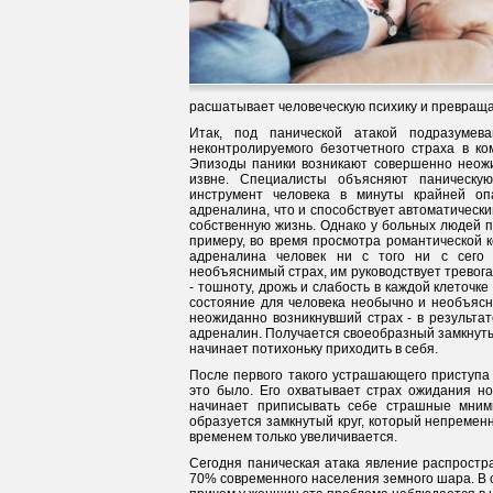
расшатывает человеческую психику и превраща
Итак, под панической атакой подразумев
неконтролируемого безотчетного страха в ко
Эпизоды паники возникают совершенно неожид
извне. Специалисты объясняют паническу
инструмент человека в минуты крайней оп
адреналина, что и способствует автоматически
собственную жизнь. Однако у больных людей п
примеру, во время просмотра романтической к
адреналина человек ни с того ни с сего 
необъяснимый страх, им руководствует тревога
- тошноту, дрожь и слабость в каждой клеточке
состояние для человека необычно и необъясни
неожиданно возникнувший страх - в результат
адреналин. Получается своеобразный замкнутый
начинает потихоньку приходить в себя.
После первого такого устрашающего приступа 
это было. Его охватывает страх ожидания но
начинает приписывать себе страшные мним
образуется замкнутый круг, который непремен
временем только увеличивается.
Сегодня паническая атака явление распростр
70% современного населения земного шара. В