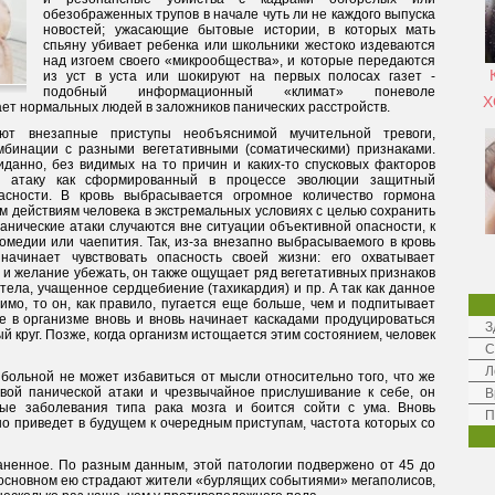
обезображенных трупов в начале чуть ли не каждого выпуска
новостей; ужасающие бытовые истории, в которых мать
спьяну убивает ребенка или школьники жестоко издеваются
над изгоем своего «микрообщества», и которые передаются
из уст в уста или шокируют на первых полосах газет -
подобный информационный «климат» поневоле
Х
ет нормальных людей в заложников панических расстройств.
ают внезапные приступы необъяснимой мучительной тревоги,
мбинации с разными вегетативными (соматическими) признаками.
анно, без видимых на то причин и каких-то спусковых факторов
ю атаку как сформированный в процессе эволюции защитный
асности. В кровь выбрасывается огромное количество гормона
м действиям человека в экстремальных условиях с целью сохранить
анические атаки случаются вне ситуации объективной опасности, к
омедии или чаепития. Так, из-за внезапно выбрасываемого в кровь
начинает чувствовать опасность своей жизни: его охватывает
 и желание убежать, он также ощущает ряд вегетативных признаков
 тела, учащенное сердцебиение (тахикардия) и пр. А так как данное
мо, то он, как правило, пугается еще больше, чем и подпитывает
е в организме вновь и вновь начинает каскадами продуцироваться
З
 круг. Позже, когда организм истощается этим состоянием, человек
С
Л
больной не может избавиться от мысли относительно того, что же
вой панической атаки и чрезвычайное прислушивание к себе, он
В
ые заболевания типа рака мозга и боится сойти с ума. Вновь
П
но приведет в будущем к очередным приступам, частота которых со
аненное. По разным данным, этой патологии подвержено от 45 до
 основном ею страдают жители «бурлящих событиями» мегаполисов,