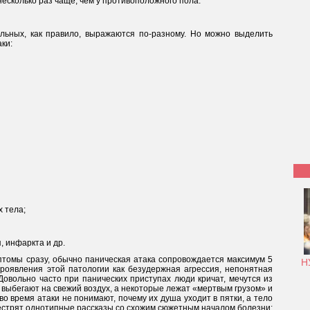
есколько раз чаще, чем у противоположного пола.
льных, как правило, выражаются по-разному. Но можно выделить
ки:
х тела;
я, инфаркта и др.
птомы сразу, обычно паническая атака сопровождается максимум 5
Н
роявления этой патологии как безудержная агрессия, непонятная
овольно часто при панических приступах люди кричат, мечутся из
и выбегают на свежий воздух, а некоторые лежат «мертвым грузом» и
о время атаки не понимают, почему их душа уходит в пятки, а тело
пестрят однотипные рассказы со схожим сюжетным началом болезни: