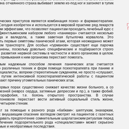
лна отчаянного страха выбивает землю из-под ног и загоняет в тупик
ческих приступов является комбинация психо- и фармакотерапии.
егодня изобретен и используется в мировой практике ряд лекарств
и эффектами, что позволяет пациентам проходить лечебный курс с
жентльменским набором любого «паникера» считаются несколько
еда и валидола, а также заветная бутылочка корвалола. Это
ть первые симптомы панической атаки, которая неожиданно может
ном транспорте. Для особых «гурманов» существует еще парочка
анены, поскольку довольно специфические и подбираются строго
развития нервной системы в частности и всего организма в целом.
 привыкания к ним организма перестают помогать.
мым надежным способом лечения панических атак считается
о различных техник и форм помощи психотерапевта при панике и
 специалисты, вопреки стереотипным суждениям, не просто «слушают,
, путем интенсивной психотерапевтической работы с пациентом
ают причину утомительных панических атак.
первых порах существенно снижает качество жизни больного, а со
зней (невроз сердца, затяжные депрессии и пр.), а также фобий.
горафобия, т.е. боязнь открытого пространства. В случае
 поневоле перестает вести активный социальный стиль жизни,
 четырем стенам.
т за помощью к разного рода «бабкам»: шептухам, знахаркам,
 внушающим спасение взглядом смотрят на пациентов с газетных
отдавать предпочтение сомнительным шарлатанским ритуалам перед
Лечение подозрительного рода «специалистами» может серьезно
емые и необратимые последствия.