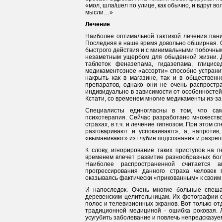
«мол, шла/шел по улице, как обычно, и вдруг во
мысли…»
Лечение
Наиболее оптимальной тактикой лечения пани
Последняя в наше время довольно обширная. С
быстрого действия и с минимальными побочным
незаметным ущербом для обыденной жизни. Д
таблеток феназепама, гидазепама, глицис
медикаментозное «ассорти» способно устрани
накрыть как в магазине, так и в обществен
препаратов, однако они не очень распростр
индивидуально в зависимости от особенностей 
Кстати, со временем многие медикаменты из-за
Специалисты единогласны в том, что са
психотерапия. Сейчас разработано множеств
страхах, в т.ч. и лечение гипнозом. При этом
разговаривают и успокаивают», а, напротив
«выманивают» из глубин подсознания и разреш
К слову, игнорирование таких приступов на 
временем влечет развитие разнообразных боле
Наиболее распространенной считается а
прогрессирования данного страха человек
оказываясь фактически «прикованным» к своим
И напоследок. Очень многие больные спеша
деревенским целительницам. Их фотографии с
полос и телевизионных экранов. Вот только 
традиционной медициной - ошибка роковая. 
усугубить заболевание и повлечь непредсказу