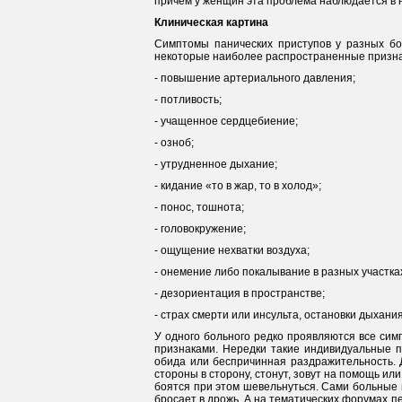
причем у женщин эта проблема наблюдается в н
Клиническая картина
Симптомы панических приступов у разных бо
некоторые наиболее распространенные призна
- повышение артериального давления;
- потливость;
- учащенное сердцебиение;
- озноб;
- утрудненное дыхание;
- кидание «то в жар, то в холод»;
- понос, тошнота;
- головокружение;
- ощущение нехватки воздуха;
- онемение либо покалывание в разных участка
- дезориентация в пространстве;
- страх смерти или инсульта, остановки дыхани
У одного больного редко проявляются все сим
признаками. Нередки такие индивидуальные п
обида или беспричинная раздражительность. Д
стороны в сторону, стонут, зовут на помощь ил
боятся при этом шевельнуться. Сами больные в
бросает в дрожь. А на тематических форумах 