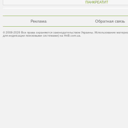
ПАНКРЕАТИТ
Реклама
Обратная связь
© 2008-2026 Все права охраняются законодательством Украины. Использование материа
для индексации поисковыми системами) на HnB.com.ua.