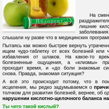
На смену э
раздражите
лишние кило
заболевания
слышали ну разве что в медицинских програм
Пытаясь как можно быстрее вернуть утрачен
ищем чудо-таблетку от всех болезней или ч
избавления от шлаков. На какое-то вре
болезненные ощущения, а «клизмы» при
проходит время, и «до боли знакомые с
снова. Правда, знакомая ситуация?
А всё это происходит потому, что в по
исцеления, мы редко задумываемся о
причи
толчком для развития болезней, вернее, об о
нарушении кислотно-щелочного баланса на
Ты чего такой кислый?