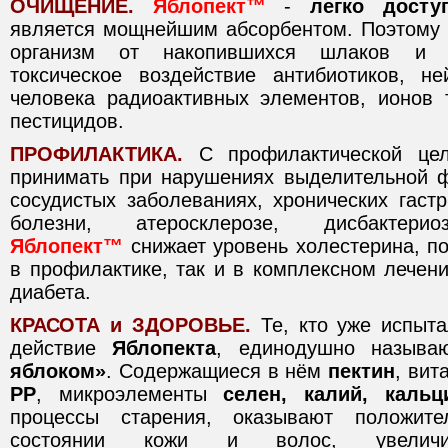
ОЧИЩЕНИЕ.
Яблопект™
-
легко досту
является мощнейшим абсорбентом. Поэтому
организм от накопившихся шлаков и т
токсическое воздействие антибиотиков, н
человека радиоактивных элементов, ионов 
пестицидов.
ПРОФИЛАКТИКА.
С профилактической ц
принимать при нарушениях выделительной ф
сосудистых заболеваниях, хронических гастр
болезни, атеросклерозе, дисбактерио
Яблопект™
снижает уровень холестерина, п
в профилактике, так и в комплексном лечен
диабета.
КРАСОТА и ЗДОРОВЬЕ.
Те, кто уже испыт
действие
Яблопекта
, единодушно назыв
яблоком»
. Содержащиеся в нём
пектин
, ви
РР
, микроэлементы
селен, калий, кальц
процессы старения, оказывают положите
состоянии кожи и волос, увеличив