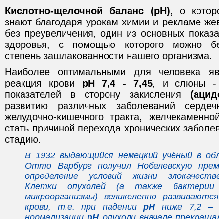
Кислотно-щелочной баланс (рН)
, о кото
знают благодаря урокам химии и рекламе жев
без преувеличения, один из основных показ
здоровья, с помощью которого можно бе
степень зашлакованности нашего организма.
Наиболее оптимальными для человека яв
реакция крови
рН 7,4 - 7,45
, и слюны 
показателей в сторону закисления
(ацид
развитию различных заболеваний сердечн
желудочно-кишечного тракта, желчекаменной
стать причиной перехода хронических заболе
стадию.
В 1932 выдающийся немецкий учёный в об
Отто Варбург получил Нобелевскую пре
определение условий жизни злокачеств
Клетки опухолей (а также бактерии
микроорганизмы) великолепно развиваются
крови, т.е. при падении
рН
ниже 7,2 – 7
нормализации
рН
опухоли вначале прекраща