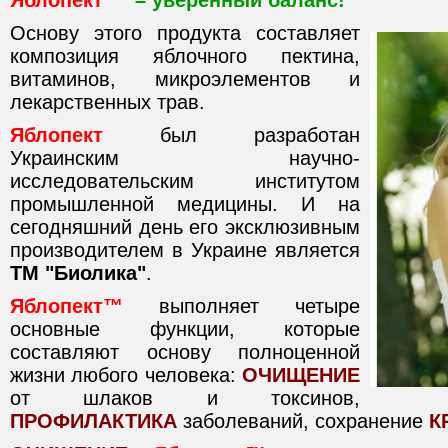
Яблопект ™
– уверенный баланс!
Основу этого продукта составляет
композиция яблочного пектина,
витаминов, микроэлементов и
лекарственных трав.
Яблопект
был разработан
Украинским научно-
исследовательским институтом
промышленной медицины. И на
сегодняшний день его эксклюзивным
производителем в Украине является
ТМ "Биолика"
.
Яблопект™
выполняет четыре
основные функции, которые
составляют основу полноценной
жизни любого человека:
ОЧИЩЕНИЕ
от шлаков и токсинов,
ПРОФИЛАКТИКА
заболеваний, сохранение
К