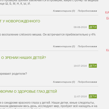
то проверка зрения заключается в проверке, какую строчку ты видишь
це Ш, Б, М, Н, К, Ы, И.
Комментариев (0)
Подробнее
К
Б
Т У НОВОРОЖДЕННОГО
ДЕТИ
08-08-2016
о воспаление слёзного мешка. Он встречается приблизительно у 4%
Комментариев (0)
Подробнее
К
 О ЗРЕНИИ НАШИХ ДЕТЕЙ?
ДЕТИ
19-07-2016
озревают родители?
Комментариев (0)
Подробнее
ВОРИМ О ЗДОРОВЬЕ ГЛАЗ ДЕТЕЙ
ДЕТИ
11-07-2016
 о синдроме красного глаза у детей. Наши детки, юные следопыты,
янном движении весь день, исследуют мир, пробуют всё наощупь и на