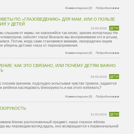
Комментариев (0)
Подробнее
ВЕТЫ ПО «ГЛАЗОВЕДЕНИЮ» ДЛЯ МАМ, ИЛИ О ПОЛЬЗЕ
ИЯ У ДЕТЕЙ
ДЕТИ
13-04-2016
мы слышим от мамы: не наклоняйся так низко, зрение испортишь! Не
телевизором, заболят глаза! Вначале мы воспринимаем это в штыки,
аемся. Потом, когда сами становимся мамами, лихорадочно ищем
е уберечь детские глаза от перенапряжения.
Комментариев (0)
Подробнее
РЕНИЕ: КАК ЭТО СВЯЗАНО, ИЛИ ПОЧЕМУ ДЕТЯМ ВАЖНО
ТЬ
ДЕТИ
04-04-2016
 плохим зрением, подспудно испытывая чувство тревоги, задаются
и ребёнок наследовать близорукость и как этого избежать?
Комментариев (0)
Подробнее
ИЗОРУКОСТЬ
ДЕТИ
31-03-2016
риваем близко расположенный предмет, наше глазное яблоко
огда мы переводим взгляд вдаль, оно возвращается к первоначальной