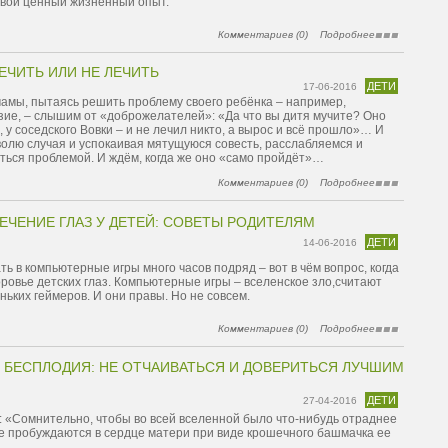
свой ценный жизненный опыт.
Комментариев (0)
Подробнее
ЕЧИТЬ ИЛИ НЕ ЛЕЧИТЬ
ДЕТИ
17-06-2016
 мамы, пытаясь решить проблему своего ребёнка – например,
зие, – слышим от «доброжелателей»: «Да что вы дитя мучите? Оно
, у соседского Вовки – и не лечил никто, а вырос и всё прошло»… И
волю случая и успокаивая мятущуюся совесть, расслабляемся и
ться проблемой. И ждём, когда же оно «само пройдёт»…
Комментариев (0)
Подробнее
ЕЧЕНИЕ ГЛАЗ У ДЕТЕЙ: СОВЕТЫ РОДИТЕЛЯМ
ДЕТИ
14-06-2016
ать в компьютерные игры много часов подряд – вот в чём вопрос, когда
оровье детских глаз. Компьютерные игры – вселенское зло,считают
ьких геймеров. И они правы. Но не совсем.
Комментариев (0)
Подробнее
 БЕСПЛОДИЯ: НЕ ОТЧАИВАТЬСЯ И ДОВЕРИТЬСЯ ЛУЧШИМ
ДЕТИ
27-04-2016
: «Сомнительно, чтобы во всей вселенной было что-нибудь отраднее
ые пробуждаются в сердце матери при виде крошечного башмачка ее