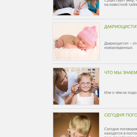
Существует миф, ч
на известной табли
ДАКРИОЦИСТИ
Дакриоцистит – эт
новорожденных.
ЧТО МЫ ЗНАЕМ
Или о чём не под
СЕГОДНЯ ПОГО
Сегодня поговорим
находятся в посто