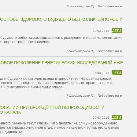
Комментариев (0)
Подробнее
ОСНОВЫ ЗДОРОВОГО БУДУЩЕГО БЕЗ КОЛИК, ЗАПОРОВ И
ДЕТИ
29-03-2016
 будущего ребенка закладываются с рождения, и правильное питание
ет первостепенное значение.
Комментариев (1)
Подробнее
 НОВОЕ ПОКОЛЕНИЕ ГЕНЕТИЧЕСКИХ ИССЛЕДОВАНИЙ УЖЕ
ДЕТИ
27-03-2016
для будущих родителей всегда в приоритете. На разных сроках
начаются определенные исследования, цель которых – выявить
я и генетические аномалии у плода.
Комментариев (0)
Подробнее
РОВАНИИ ПРИ ВРОЖДЁННОЙ НЕПРОХОДИМОСТИ
О КАНАЛА
ДЕТИ
20-03-2016
нного ребёнка текут слёзки!! Что делать? «Если у новорожденного
меется слизисто-гнойное отделяемое из слёзной точки, его слёзные
зондировать».