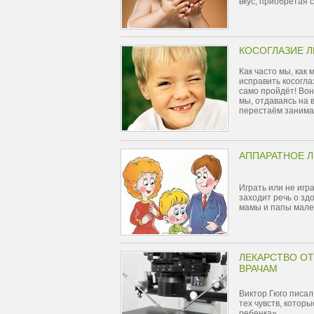
вкус, приобретая 
КОСОГЛАЗИЕ Л
Как часто мы, как
исправить косогла
само пройдёт! Вон
мы, отдаваясь на 
перестаём занима
АППАРАТНОЕ Л
Играть или не игр
заходит речь о зд
мамы и папы мален
ЛЕКАРСТВО ОТ
ВРАЧАМ
Виктор Гюго писал
тех чувств, котор
ребенка».