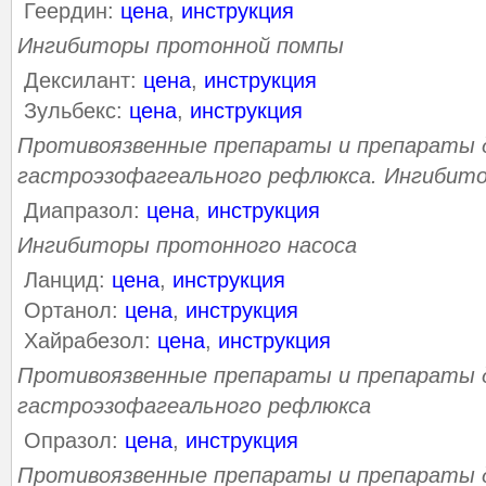
Геердин:
цена
,
инструкция
Ингибиторы протонной помпы
Дексилант:
цена
,
инструкция
Зульбекс:
цена
,
инструкция
Противоязвенные препараты и препараты д
гастроэзофагеального рефлюкса. Ингибито
Диапразол:
цена
,
инструкция
Ингибиторы протонного насоса
Ланцид:
цена
,
инструкция
Ортанол:
цена
,
инструкция
Хайрабезол:
цена
,
инструкция
Противоязвенные препараты и препараты д
гастроэзофагеального рефлюкса
Опразол:
цена
,
инструкция
Противоязвенные препараты и препараты д