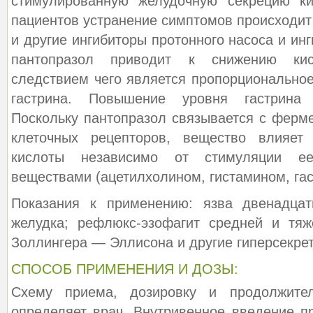
стимулированную желудочную секрецию к
пациентов устранение симптомов происходит 
и другие ингибиторы протонного насоса и ин
пантопразол приводит к снижению кис
следствием чего является пропорционально
гастрина. Повышение уровня гастрина 
Поскольку пантопразол связывается с ферм
клеточных рецепторов, вещество влияет
кислоты независимо от стимуляции е
веществами (ацетилхолином, гистамином, гас
Показания к применению: язва двенадцат
желудка; рефлюкс-эзофагит средней и тяж
Золлингера — Эллисона и другие гиперсекре
СПОСОБ ПРИМЕНЕНИЯ И ДОЗЫ:
Схему приема, дозировку и продолжител
определяет врач. Внутривенное введение п