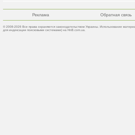
Реклама
Обратная связь
© 2008-2026 Все права охраняются законодательством Украины. Использование материа
для индексации поисковыми системами) на HnB.com.ua.