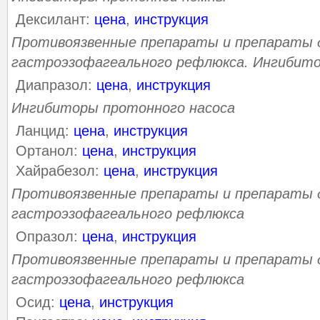
Дексилант:
цена
,
инструкция
Противоязвенные препараты и препараты д
гастроэзофагеального рефлюкса. Ингибито
Диапразол:
цена
,
инструкция
Ингибиторы протонного насоса
Ланцид:
цена
,
инструкция
Ортанол:
цена
,
инструкция
Хайрабезол:
цена
,
инструкция
Противоязвенные препараты и препараты д
гастроэзофагеального рефлюкса
Опразол:
цена
,
инструкция
Противоязвенные препараты и препараты д
гастроэзофагеального рефлюкса
Осид:
цена
,
инструкция