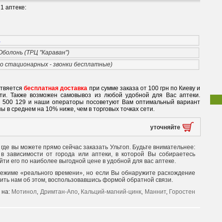
1 аптеке:
a
 Оболонь (ТРЦ "Караван")
со стационарных - звонки бесплатные)
ствяется
бесплатная доставка
при сумме заказа от 100 грн по Киеву и
ети. Также возможен самовывоз из любой удобной для Вас аптеки.
0 500 129 и наши операторы посоветуют Вам оптимальный вариант
ы в среднем на 10% ниже, чем в торговых точках сети.
уточняйте
 где вы можете прямо сейчас заказать Ультоп. Будьте внимательнее:
в зависимости от города или аптеки, в которой Вы собираетесь
йти его по наиболее выгодной цене в удобной для вас аптеке.
режиме «реального времени», но если Вы обнаружите расхождение
щить нам об этом, воспользовавшись формой обратной связи.
 на:
Мотинол
,
Дримтан-Апо
,
Кальций-магний-цинк
,
Маннит
,
Горостен