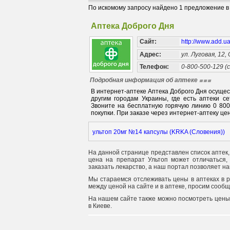
По искомому запросу найдено 1 предложение в 
Аптека Доброго Дня
Сайт:
http://www.add.u
Адрес:
ул. Луговая, 12,
Телефон:
0-800-500-129 (
Подробная информация об аптеке
В интернет-аптеке Аптека Доброго Дня осуще
другим городам Украины, где есть аптеки с
Звоните на бесплатную горячую линию 0 80
покупки. При заказе через интернет-аптеку цен
ультоп 20мг №14 капсулы (KRKA (Словения))
На данной странице представлен список аптек,
цена на препарат Ультоп может отличаться, 
заказать лекарство, а наш портал позволяет на
Мы стараемся отслеживать цены в аптеках в 
между ценой на сайте и в аптеке, просим сооб
На нашем сайте также можно посмотреть цены
в Киеве.