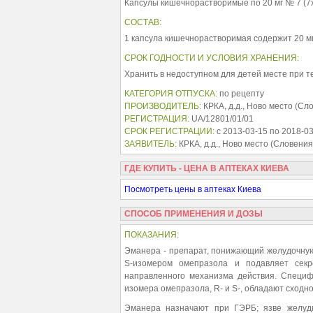
Капсулы кишечнорастворимые по 20 мг № 7 (7х1
СОСТАВ:
1 капсула кишечнорастворимая содержит 20 мг
СРОК ГОДНОСТИ И УСЛОВИЯ ХРАНЕНИЯ:
Хранить в недоступном для детей месте при те
КАТЕГОРИЯ ОТПУСКА:
по рецепту
ПРОИЗВОДИТЕЛЬ:
КРКА, д.д., Ново место (Сло
РЕГИСТРАЦИЯ:
UA/12801/01/01
СРОК РЕГИСТРАЦИИ:
с 2013-03-15 по 2018-0
ЗАЯВИТЕЛЬ:
КРКА, д.д., Ново место (Словения)
ГДЕ КУПИТЬ - ЦЕНА В АПТЕКАХ КИЕВА
Посмотреть цены в аптеках Киева
СПОСОБ ПРИМЕНЕНИЯ И ДОЗЫ
ПОКАЗАНИЯ:
Эманера - препарат, понижающий желудочную
S-изомером омепразола и подавляет секр
направленного механизма действия. Специф
изомера омепразола, R- и S-, обладают сход
Эманера назначают при ГЭРБ; язве желудк