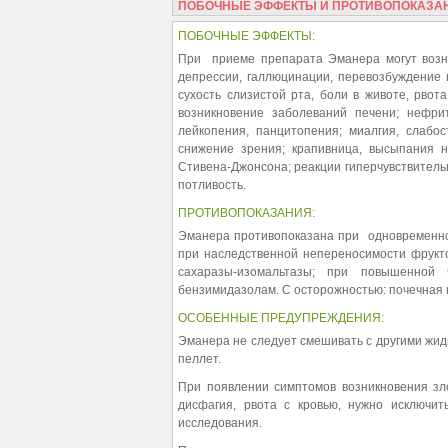
ПОБОЧНЫЕ ЭФФЕКТЫ И ПРОТИВОПОКАЗА
ПОБОЧНЫЕ ЭФФЕКТЫ:
При приеме препарата Эманера могут возник
депрессии, галлюцинации, перевозбуждение н
сухость слизистой рта, боли в животе, рвот
возникновение заболеваний печени; нефрит
лейкопения, панцитопения; миалгия, слабо
снижение зрения; крапивница, высыпания на
Стивена-Джонсона; реакции гиперчувствительн
потливость.
ПРОТИВОПОКАЗАНИЯ:
Эманера противопоказана при одновременном
при наследственной непереносимости фрукт
сахаразы-изомальтазы; при повышенной 
бензимидазолам. С осторожностью: почечная 
ОСОБЕННЫЕ ПРЕДУПРЕЖДЕНИЯ:
Эманера не следует смешивать с другими жидк
пеллет.
При появлении симптомов возникновения зло
дисфагия, рвота с кровью, нужно исключит
исследования.