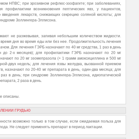
емом НПВС; при эрозивном рефлюс-эзофагите; при заболеваниях,
для профилактики возникновения пептических явз, у пациентов,
введения лекарств, снижающих секрецию соляной кислоты; для
синдроме Золлингера-Эллисона.
мают не разжевывая, запивая небольшим количеством жидкости.
время дня во время еды или без нее. Продолжительность лечения
чом. Для лечения ГЭРБ назначают по 40 мг средства, 1 раз в день
н до 2-х месяцев); для профилактики ГЭРБ назначают по 20 мг
значают по 20 мг эзомепразола (+ 1 грамм амоксициллина и 500 мг
дной-двух недель; для лечения язвы желудка, вызванной приемом
, назначают по 20-40 мг препарата в день, один-два месяца; для
 раз в день; при синдроме Золлингера-Эллисона, идиопатической
епарата, 2 раза в день.
е описаны.
МЛЕНИИ ГРУДЬЮ
ости возможно только в том случае, если ожидаемая польза для
ода. Не следует применять препарат в период лактации.