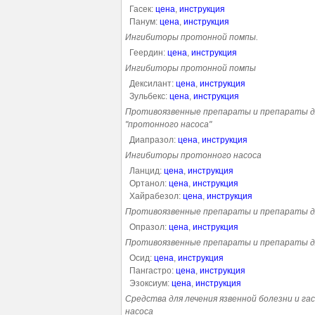
Гасек:
цена
,
инструкция
Панум:
цена
,
инструкция
Ингибиторы протонной помпы.
Геердин:
цена
,
инструкция
Ингибиторы протонной помпы
Дексилант:
цена
,
инструкция
Зульбекс:
цена
,
инструкция
Противоязвенные препараты и препараты д
"протонного насоса"
Диапразол:
цена
,
инструкция
Ингибиторы протонного насоса
Ланцид:
цена
,
инструкция
Ортанол:
цена
,
инструкция
Хайрабезол:
цена
,
инструкция
Противоязвенные препараты и препараты д
Опразол:
цена
,
инструкция
Противоязвенные препараты и препараты д
Осид:
цена
,
инструкция
Пангастро:
цена
,
инструкция
Эзоксиум:
цена
,
инструкция
Средства для лечения язвенной болезни и 
насоса