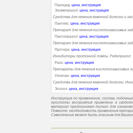
Паноцид:
цена
,
инструкция
Эзомепразол:
цена
,
инструкция
Средства для лечения язвенной болезни и г
Пантекс:
цена
,
инструкция
Препарат для лечения кислотозависимых за
Пантопразол:
цена
,
инструкция
Препарат для лечения кислотозависимых за
Протера:
цена
,
инструкция
Ингибиторы протонной помпы. Рабепразол.
Разо:
цена
,
инструкция
Препараты для лечения кислотозависимых 
Улсепан:
цена
,
инструкция
Средства для лечения язвенной болезни. Ин
Эсозол:
цена
,
инструкция
Инструкция по применению, состав, побочны
простоты восприятия приведена в свободн
материал предназначен только для ознакомл
Помните: необходимость применения препара
Самолечение может быть опасным для Вашего