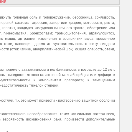
НИЯ
нуть головная боль и головокружение, бессонница, сонливость,
ервной системы, агрессия; запор или диарея, метеоризм, рвота,
а, гепатит, кандидоз желудочно-кишечного тракта, обострение или
, гинекомастия, бронхоспазм; тромбоцитопения, агранулоцитоз,
сть мышц, артралгия; изменения в восприятии вкуса, временное
 коже, алопеция, дерматит, чувствительность к свету, синдром
ости (отек Квинке, анафилактический шок); общая слабость, отеки,
 приеме с атазанавиром и нелфинавиром; в возрасте до 12 лет;
озы, синдроме глюкозо-галактозной мальабсорбции или дефиците
чувствительности к компонентам препарата; к замещенным
недостаточность тяжелой степени.
остями, т.к. это может привести к растворению защитной оболочки
качественного новообразования, таких как сильная потеря веса,
ь вероятность возникновения рака, произвести дополнительные