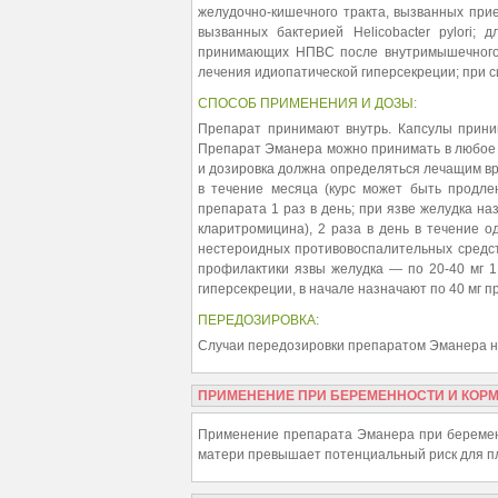
желудочно-кишечного тракта, вызванных при
вызванных бактерией Helicobacter pylori; 
принимающих НПВС после внутримышечного 
лечения идиопатической гиперсекреции; при 
СПОСОБ ПРИМЕНЕНИЯ И ДОЗЫ:
Препарат принимают внутрь. Капсулы прини
Препарат Эманера можно принимать в любое 
и дозировка должна определяться лечащим вра
в течение месяца (курс может быть продле
препарата 1 раз в день; при язве желудка на
кларитромицина), 2 раза в день в течение о
нестероидных противовоспалительных средств
профилактики язвы желудка — по 20-40 мг 1
гиперсекреции, в начале назначают по 40 мг пр
ПЕРЕДОЗИРОВКА:
Случаи передозировки препаратом Эманера н
ПРИМЕНЕНИЕ ПРИ БЕРЕМЕННОСТИ И КОР
Применение препарата Эманера при беременн
матери превышает потенциальный риск для пл