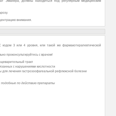
ат Эманера, должны находиться под регулярным медицинским
арозу.
нцентрацию внимания.
 кодом 3 или 4 уровня, или такой же фармакотерапевтической
ьно проконсультируйтесь с врачом!
ищеварительный тракт
вязанных с нарушениями кислотности
ы для лечения гастроэзофагеальной рефлюксной болезни
 подобные по действию препараты