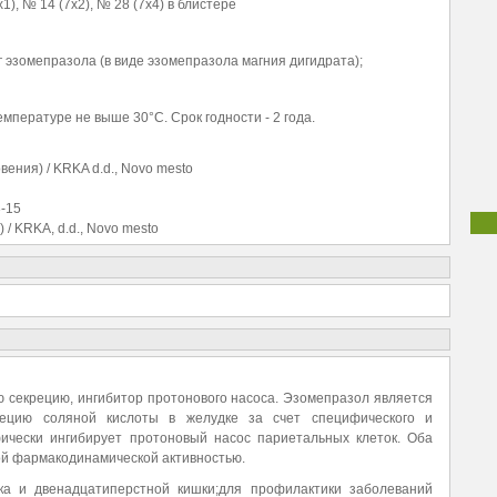
), № 14 (7х2), № 28 (7х4) в блистере
 эзомепразола (в виде эзомепразола магния дигидрата);
мпературе не выше 30°С. Срок годности - 2 года.
вения) / KRKA d.d., Novo mesto
3-15
 / KRKA, d.d., Novo mesto
 секрецию, ингибитор протонового насоса. Эзомепразол является
ецию соляной кислоты в желудке за счет специфического и
ически ингибирует протоновый насос париетальных клеток. Оба
ной фармакодинамической активностью.
а и двенадцатиперстной кишки;для профилактики заболеваний