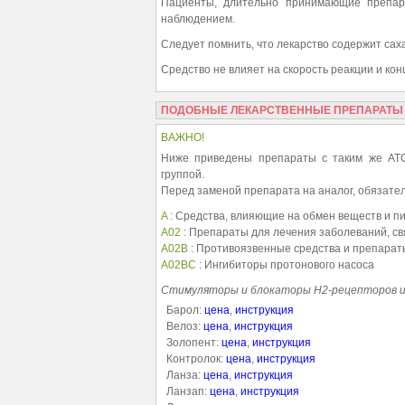
Пациенты, длительно принимающие препар
наблюдением.
Следует помнить, что лекарство содержит сах
Средство не влияет на скорость реакции и ко
ПОДОБНЫЕ ЛЕКАРСТВЕННЫЕ ПРЕПАРАТЫ
ВАЖНО!
Ниже приведены препараты с таким же АТС
группой.
Перед заменой препарата на аналог, обязател
A
: Средства, влияющие на обмен веществ и п
A02
: Препараты для лечения заболеваний, с
A02B
: Противоязвенные средства и препарат
A02BC
: Ингибиторы протонового насоса
Стимуляторы и блокаторы Н2-рецепторов и
Барол:
цена
,
инструкция
Велоз:
цена
,
инструкция
Золопент:
цена
,
инструкция
Контролок:
цена
,
инструкция
Ланза:
цена
,
инструкция
Ланзап:
цена
,
инструкция