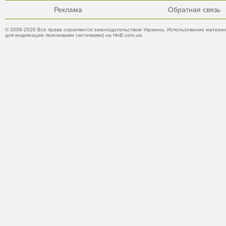
Реклама
Обратная связь
© 2008-2026 Все права охраняются законодательством Украины. Использование материа
для индексации поисковыми системами) на HnB.com.ua.