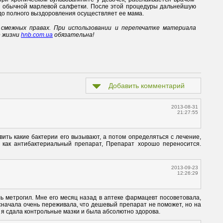
о обычной марлевой салфетки. После этой процедуры дальнейшую
 до полного выздоровления осуществляет ее мама.
смежных правах. При использовании и перепечатке материала
е жизни
hnb.com.ua
обязательна!
Добавить комментарий
2013-08-31
21:27:55
ить какие бактерии его вызывают, а потом определяться с лечение, 
 как антибактериальный препарат, Препарат хорошо переносится. 
2013-09-23
12:26:29
ь метрогил. Мне его месяц назад в аптеке фармацевт посоветовала, 
 сначала очень переживала, что дешевый препарат не поможет, но на 
й я сдала контрольные мазки и была абсолютно здорова.