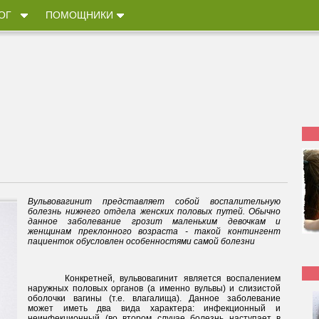
ОГ
ПОМОЩНИКИ
Вульвовагинит представляет собой воспалительную
болезнь нижнего отдела женских половых путей. Обычно
данное заболевание грозит маленьким девочкам и
женщинам преклонного возраста - такой контингент
пациенток обусловлен особенностями самой болезни
Конкретней, вульвовагинит является воспалением
наружных половых органов (а именно вульвы) и слизистой
оболочки вагины (т.е. влагалища). Данное заболевание
может иметь два вида характера: инфекционный и
неинфекционный (во втором случае болезнь наступает в