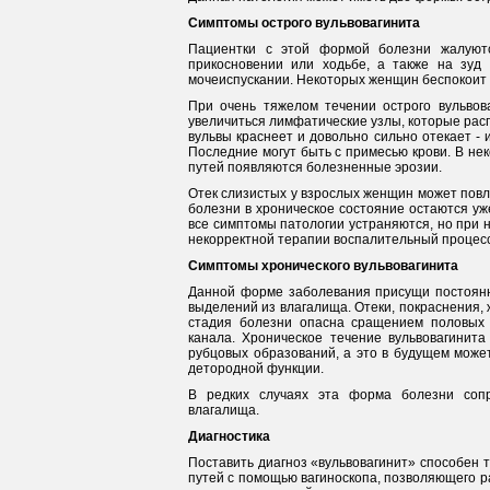
Симптомы острого вульвовагинита
Пациентки с этой формой болезни жалуютс
прикосновении или ходьбе, а также на зуд
мочеиспускании. Некоторых женщин беспокоит 
При очень тяжелом течении острого вульво
увеличиться лимфатические узлы, которые расп
вульвы краснеет и довольно сильно отекает -
Последние могут быть с примесью крови. В не
путей появляются болезненные эрозии.
Отек слизистых у взрослых женщин может повл
болезни в хроническое состояние остаются уж
все симптомы патологии устраняются, но при н
некорректной терапии воспалительный процесс
Симптомы хронического вульвовагинита
Данной форме заболевания присущи постоянн
выделений из влагалища. Отеки, покраснения, 
стадия болезни опасна сращением половых г
канала. Хроническое течение вульвовагинит
рубцовых образований, а это в будущем может
детородной функции.
В редких случаях эта форма болезни соп
влагалища.
Диагностика
Поставить диагноз «вульвовагинит» способен т
путей с помощью вагиноскопа, позволяющего р