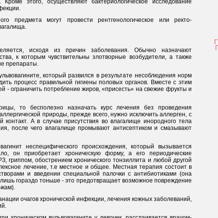
. Кроме этого, осуществляют бактериологическое исследование
фекции.
го предмета могут провести рентгенологическое или ректо-
лагалища.
еляется, исходя из причин заболевания. Обычно назначают
тва, к которым чувствительны злотворные возбудители, а также
е препараты.
вульвовагините, который развился в результате несоблюдения норм
дить процесс правильной гигиены половых органов. Вместе с этим
ей - ограничить потребление жиров, «присесть» на свежие фрукты и
рицы, то бесполезно назначать курс лечения без проведения
аллергической природы, прежде всего, нужно исключить аллерген, с
 контакт. А в случае присутствия во влагалище инородного тела
ния, после чего влагалище промывают антисептиком и смазывают
вагинит неспецифического происхождения, который вызывается
ило, он приобретает хроническую форму, а его периодические
, гриппом, обострением хронического тонзиллита и любой другой
ексное лечение, т.е местное и общее. Местная терапия состоит в
творами и введении специальной палочки с антибиотиками (она
, лишь гораздо тоньше - это предотвращает возможное повреждение
чкам).
анации очагов хронической инфекции, лечения кожных заболеваний,
й.
ри хроническом вульвовагините у девочек, расслаивается врачом-