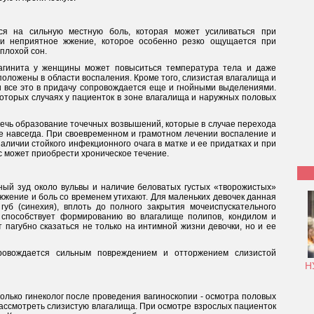
я на сильную местную боль, которая может усиливаться при
 и неприятное жжение, которое особенно резко ощущается при
плохой сон.
вагинита у женщины может повыситься температура тела и даже
оложены в области воспаления. Кроме того, слизистая влагалища и
 и все это в придачу сопровождается еще и гнойными выделениями.
которых случаях у пациенток в зоне влагалища и наружных половых
ечь образование точечных возвышений, которые в случае перехода
е навсегда. При своевременном и грамотном лечении воспаление и
аличии стойкого инфекционного очага в матке и ее придатках и при
 может приобрести хроническое течение.
ый зуд около вульвы и наличие беловатых густых «творожистых»
жжение и боль со временем утихают. Для маленьких девочек данная
уб (синехия), вплоть до полного закрытия мочеиспускательного
а способствует формированию во влагалище полипов, кондилом и
 пагубно сказаться не только на интимной жизни девочки, но и ее
ровождается сильным повреждением и отторжением слизистой
Н
олько гинеколог после проведения вагиноскопии - осмотра половых
ассмотреть слизистую влагалища. При осмотре взрослых пациенток