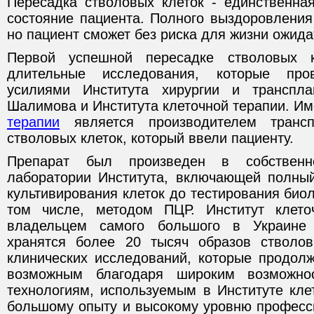
Пересадка стволовых клеток - единственна
состояние пациента. Полного выздоровления
но пациент сможет без риска для жизни ожид
Первой успешной пересадке стволовых к
длительные исследования, которые про
усилиями Института хирургии и транспл
Шалимова и Института клеточной терапии. И
терапии
является производителем трансп
стволовых клеток, который ввели пациенту.
Препарат был произведен в собственно
лаборатории Института, включающей полный
культивирования клеток до тестирования биол
том числе, методом ПЦР. Институт клето
владельцем самого большого в Украине 
хранятся более 20 тысяч образов стволов
клинических исследований, которые продолж
возможным благодаря широким возможно
технологиям, используемым в Институте кле
большому опыту и высокому уровню профес