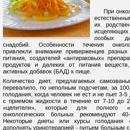
При онколо
естественн
их родстве
исцеляющих
особых д
снадобий. Особенности течения онколо
привлекли внимание приверженцев разных 
питания, создателей «антираковых» препар
продуктов и далеких от питания веществ,
активных добавок (БАД) к пище.
Количество диет, предлагаемых самозваны
перевалило, по неполным подсчетам, за 100
голодания, когда человек не ест и не пьет 3-5
с приемом жидкости в течение от 7-10 до 2
«целители», которые для полного «
онкологических больных рекомендуют 40-
Некоторые диеты или курсы голодания «
дополнять уринотерапией - питьем больным с