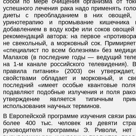
собой по мере очищения организма от ток
успешного лечения рака надо применять гол
диеты с преобладанием в них овощей, 
уринотерапию и промывание кишечника 
добавлением в воду кофе или соков овощей 
рекомендаций автора: на первое «противора
не свекольный, а морковный сок. Примиряет
«специалист по всем болезням» без медицин
Малахов (в последние годы — ведущий тел
на 1-м канале российского телевидения). 
правила питания» (2003) он утверждает
свойствами обладает и морковный, и св
последний «имеет особые квантовые поля
подавляют подобные излучения и поля рако
утверждение является типичным прим
использования научных терминов.
В Европейской программе изучения связи рак
более 400 тыс. человек из девяти стр
руководителя программы Э. Риволи, нет 