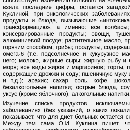
способствует излечению больного на 80-90%»
взяла последние цифры, остается загадко
Куклиной, при онкологических заболевания
продукты и блюда, вызывающие «интоксика
трансформацию», а именно: все колбасы
консервированные продукты; овощи, туш
алюминиевой посуде; растительное масло, п
горячим способом; грибы; продукты, содержа
омега-6 (т.е. подсолнечное и кукурузное м
него; молоко, жирные сыры; жирную рыбу и 
моря; все виды жиров и маргаринов; торты, 
содержащие дрожжи и соду; пшеничную муку 
и т.д.); арахис; сахар, соль, кофе, шоко
безалкогольные напитки; острые блюда, соу
уксус (кроме яблочного), алкогольные напитки
Изучение списка продуктов, исключаемы
заболеваниях (без указаний, о каких локали
показывает, что для диет больных остается с
Между тем сама О.И. Куклина пишет, чт