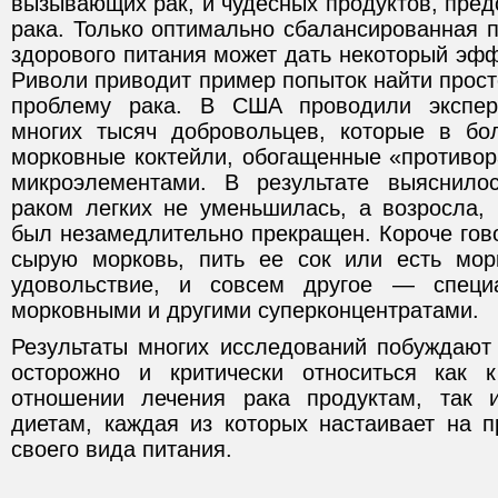
вызывающих рак, и чудесных продуктов, пре
рака. Только оптимально сбалансированная 
здорового питания может дать некоторый эффе
Риволи приводит пример попыток найти прос
проблему рака. В США проводили экспер
многих тысяч добровольцев, которые в бо
морковные коктейли, обогащенные «противо
микроэлементами. В результате выяснилос
раком легких не уменьшилась, а возросла, 
был незамедлительно прекращен. Короче гов
сырую морковь, пить ее сок или есть мор
удовольствие, и совсем другое — специ
морковными и другими суперконцентратами.
Результаты многих исследований побуждают 
осторожно и критически относиться как 
отношении лечения рака продуктам, так 
диетам, каждая из которых настаивает на 
своего вида питания.