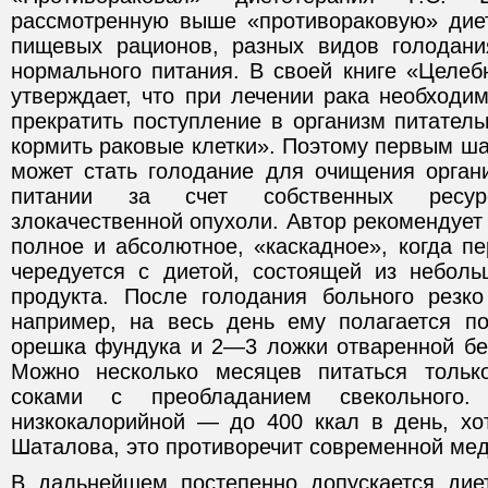
рассмотренную выше «противораковую» диет
пищевых рационов, разных видов голодани
нормального питания. В своей книге «Целеб
утверждает, что при лечении рака необходи
прекратить поступление в организм питател
кормить раковые клетки». Поэтому первым ша
может стать голодание для очищения орган
питании за счет собственных ресур
злокачественной опухоли. Автор рекомендует
полное и абсолютное, «каскадное», когда п
чередуется с диетой, состоящей из неболь
продукта. После голодания больного резк
например, на весь день ему полагается п
орешка фундука и 2—3 ложки отваренной без
Можно несколько месяцев питаться толь
соками с преобладанием свекольного
низкокалорийной — до 400 ккал в день, хот
Шаталова, это противоречит современной ме
В дальнейшем постепенно допускается дие