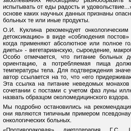
заболеваниях необходимо разнообразить
испытывать от еды радость и удовольствие...
основе каких научных данных признаны опас
больных те или иные продукты.
О.И. Куклина рекомендует онкологическим
детоксикацию» в виде «соблюдения постов» 
когда применяют абсолютное или полное г
диеты» - вегетарианскую, сыроедение, макро
Особо отмечается, что питание больных 
ориентацию, а потребляемая пища дол
температуры тела. Для подтверждения значе
автор ссылается на то, что «его придержив
Эта ссылка на питание неведомых монахов
сочетании с постами с учетом фаз луны илл
назвать образцом околомедицинского вздора.
Мы подробно остановились на рекомендациях
они являются типичным примером псевдонау
онкологических больных.
«Противораковая» диетотерапия Г.С. 