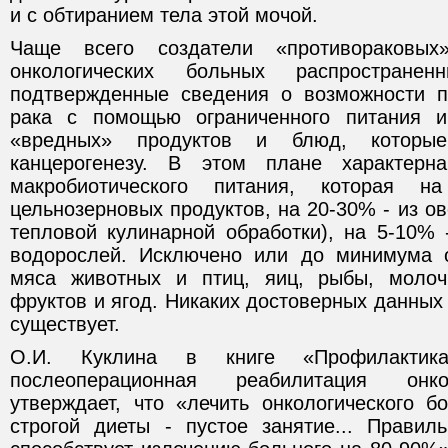
и с обтиранием тела этой мочой.
Чаще всего создатели «противораковы
онкологических больных распростран
подтвержденные сведения о возможности п
рака с помощью ограниченного питания 
«вредных» продуктов и блюд, которые
канцерогенезу. В этом плане характерн
макробиотического питания, которая 
цельнозерновых продуктов, на 20-30% - из о
тепловой кулинарной обработки), на 5-10% 
водорослей. Исключено или до минимума о
мяса животных и птиц, яиц, рыбы, моло
фруктов и ягод. Никаких достоверных данных 
существует.
О.И. Куклина в книге «Профилактик
послеоперационная реабилитация онко
утверждает, что «лечить онкологического б
строгой диеты - пустое занятие... Правил