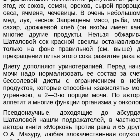
ягод их соков, семян, орехов, сырой проро
овса, ячменя, чечевицы. В очень небольшо
мед, лук, чеснок Запрещены мясо, рыба, мо
сахар, дрожжевой хлеб (он якобы имеет кан
многие другие продукты. Нельзя обжарив
Шаталовой сок красной свеклы останавливае
только на фоне правильной (см. выше) д
прекращении питья этого сока развитие рака 
Диету дополняют уринотерапией. Перед нач
мочи надо нормализовать ее состав за счет
бессолевой диеты с ограничением в не
продуктов, которые способны «закислять» мо
утреннюю, а 2—3-ю порции мочи. По автор
аппетит и многие функции организма у онколо
Псевдонаучные, доходящие до абсурда
Шаталовой нашли подражателей, в частнос
автора книги «Морковь против рака и 65 друг
O.A. Мазуру, любая злокачественная опухол