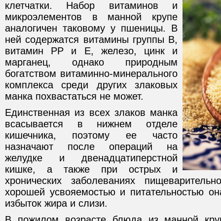
клетчатки. Набор витаминов и
микроэлементов в манной крупе
аналогичен таковому у пшеницы. В
ней содержатся витамины группы В,
витамин РР и Е, железо, цинк и
марганец, однако природным
богатством витаминно-минерального
комплекса среди других злаковых
манка похвастаться не может.
Единственная из всех злаков манка
всасывается в нижнем отделе
кишечника, поэтому ее часто
назначают после операций на
желудке и двенадцатиперстной
кишке, а также при острых и
хронических заболеваниях пищеваритель
хорошей усвояемостью и питательностью он
избыток жира и слизи.
В пожилом возрасте блюда из манной кру