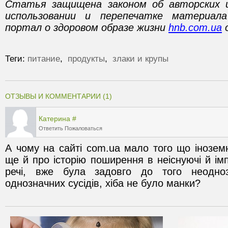
Статья защищена законом об авторских 
использовании и перепечатке материал
портал о здоровом образе жизни
hnb.com.ua
о
Теги:
питание
,
продукты
,
злаки и крупы
ОТЗЫВЫ И КОММЕНТАРИИ (1)
Катерина
#
Ответить
Пожаловаться
А чому на сайті com.ua мало того що інозем
ще й про історію поширення в неіснуючі й імпер
речі, вже була задовго до того неодноз