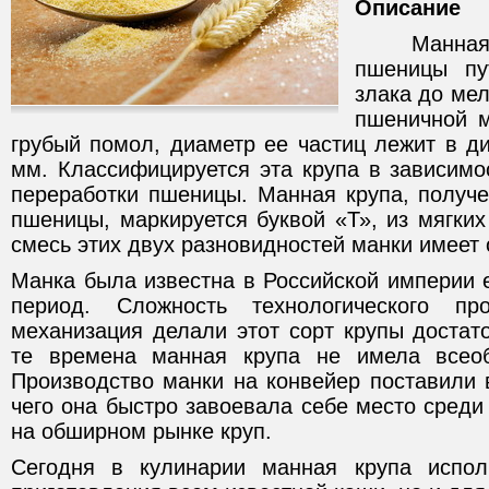
Описание
Манная кр
пшеницы пу
злака до мел
пшеничной м
грубый помол, диаметр ее частиц лежит в ди
мм. Классифицируется эта крупа в зависимо
переработки пшеницы. Манная крупа, получе
пшеницы, маркируется буквой «Т», из мягких
смесь этих двух разновидностей манки имеет 
Манка была известна в Российской империи
период. Сложность технологического п
механизация делали этот сорт крупы достат
те времена манная крупа не имела всеоб
Производство манки на конвейер поставили 
чего она быстро завоевала себе место среди
на обширном рынке круп.
Сегодня в кулинарии манная крупа испол