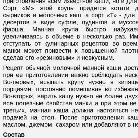
приготовления всем известной каши, но и для
Сорт «М» этой крупы придется кстати д
сырников и молочных каш, а сорт «Т» - для
десертов в виде суфле, пудингов и муссо
фарша. Манная крупа быстро набухае
увеличиваясь в объеме в несколько раз. И
отступать от кулинарных рецептов во врем
манки может привести к повышенной плотно
сделав его «резиновым» и невкусным.
Рецепт обычной молочной манной каши доста
при ее приготовлении важно соблюдать неск
Во-первых, всыпать крупу нужно в кипя
порциями, постоянно помешивая во избежан
Во-вторых, варить кашу нужно не более двух
все полезные свойства манки и при этом не 
третьих, манная каша должна настояться н
подачей на стол. После приготовления ка
маслом, джемом, сахаром или добавляют в н
Состав