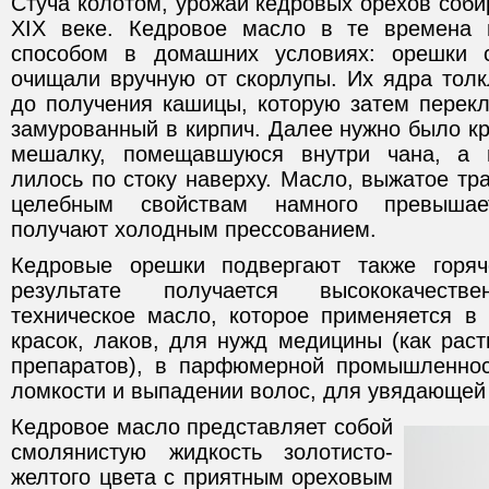
Стуча колотом, урожай кедровых орехов соб
XIX веке. Кедровое масло в те времена 
способом в домашних условиях: орешки 
очищали вручную от скорлупы. Их ядра толк
до получения кашицы, которую затем перек
замурованный в кирпич. Далее нужно было к
мешалку, помещавшуюся внутри чана, а 
лилось по стоку наверху. Масло, выжатое т
целебным свойствам намного превышае
получают холодным прессованием.
Кедровые орешки подвергают также горя
результате получается высококачеств
техническое масло, которое применяется в
красок, лаков, для нужд медицины (как рас
препаратов), в парфюмерной промышленнос
ломкости и выпадении волос, для увядающей 
Кедровое масло представляет собой
смолянистую жидкость золотисто-
желтого цвета с приятным ореховым