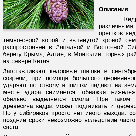
Описание
Кедрово
различным
орешков кед
темно-серой корой и вытянутой кроной се
распространен в Западной и Восточной Си
берегу Крыма, Алтае, в Монголии, горных р
на севере Китая.
Заготавливают кедровые шишки в сентябре
созрели, при помощи большого деревянног
ударяют по стволу и шишки падают на зем
месте удара снимается, обнажая нижеле
обильно выделяется смола. При таком
древесина кедра может подгнивать и дерево
Но у сибиряков просто нет иного выхода: с
поздние сроки невозможно вследствие часто
снега.