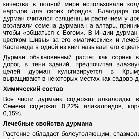
качества в полной мере использовали ко
народов для своих обрядов. Благодаря с
дурман считался священным растением у дре
возлагали семена дурмана на алтарь, прини
чтобы «общаться с Богом». В Индии дурма
цветком Шивы» за его «магические» и лечеб
Кастанеда в одной из книг называет его «цвет
Дурман обыкновенный растет как сорняк в
дорог, в тени зданий, предпочитая влажн
целей дурман культивируется в Крым
выращивают в некоторых местах как садово-д
Химический состав
Все части дурмана содержат алкалоиды, в
Семена содержат 0,22% алакалоидов, кор
0,15%.
Лечебные свойства дурмана
Растение обладает болеутоляющим, спазмол