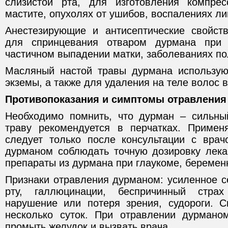
слизистой рта, для изготовления компре
мастите, опухолях от ушибов, воспалениях л
Анестезирующие и антисептические свойст
для спринцевания отваром дурмана при 
частичном выпадении матки, заболеваниях по
Масляный настой травы дурмана использую
экземы, а также для удаления на теле волос в
Противопоказания и симптомы отравления
Необходимо помнить, что дурман – сильны
траву рекомендуется в перчатках. Примен
следует только после консультации с вра
дурманом соблюдать точную дозировку лека
препараты из дурмана при глаукоме, беремен
Признаки отравления дурманом: усиленное с
рту, галлюцинации, беспричинный стра
нарушение или потеря зрения, судороги. 
несколько суток. При отравлении дурмано
промыть желудок и вызвать врача.