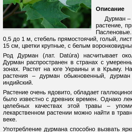
Описание
Дурман – о
растение, п
Пасленовые.
0,5 до 1 м, стебель прямостоячий, голый, ли
15 см, цветки крупные, с белым воронковидн
Род Дурман (лат. Datúra) насчитывает ок
Дурман распространен в странах с умеренн
зонах. Растет на юге Украины и в Крыму. Н
растения – дурман обыкновенный, дурма
индийский.
Растение очень ядовито, обладает галлюцино
было известно с древних времен. Однако ле
целебных качествах этой травы – упом
лекарственном растении можно найти в травн
веке.
Употребление дурмана способно вызвать ярк