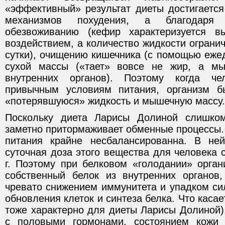
«эффективный» результат диеты достигается
механизмов похудения, а благодаря
обезвоживанию (кефир характеризуется 
воздействием, а количество жидкости огранич
сутки), очищению кишечника (с помощью еже
сухой массы («тает» вовсе не жир, а м
внутренних органов). Поэтому когда че
привычным условиям питания, организм б
«потерявшуюся» жидкость и мышечную массу
Поскольку диета Ларисы Долиной слишком
заметно притормаживает обменные процессы. 
питания крайне несбалансированна. В не
суточная доза этого вещества для человека 
г. Поэтому при белковом «голодании» орган
собственный белок из внутренних органов
чревато снижением иммунитета и упадком си
обновления клеток и синтеза белка. Что каса
тоже характерно для диеты Ларисы Долиной)
с половыми гормонами, состоянием кожи