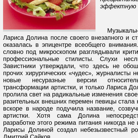
эффектную 
Музыкальн
Лариса Долина после своего внезапного и с
оказалась в эпицентре всеобщего внимания
словно под микроскопом разглядывали крит
профессиональные стилисты. Слухи несл
Завистники утверждали, что здесь не обо
прочих хирургических «чудес», журналисты 
новые несуразные версии относите
трансформации артистки, и только Лариса Дол
пролила свет на радикальные изменения сво
разительных внешних перемен певицы стала 
вскоре в народе подучила название, созву
артистки. Хотя сама Долина непосредс
разработке этого режима питания никогда не 
Ларисы Долиной создал небезызвестный ро
Дмитрий Сайков.