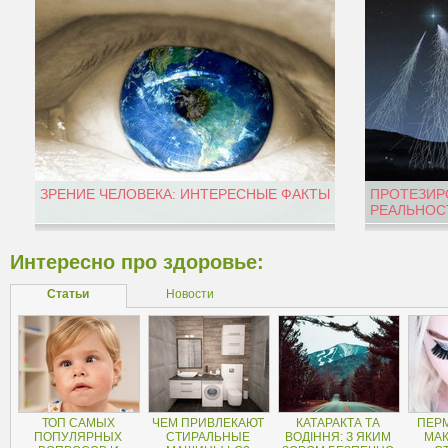
ЗРЕНИЕ ЧЕЛОВЕКА: ИНТЕРЕСНЫЕ ФАКТЫ
ПРОТЕЗИР
РЕАЛЬНОС
Интересно про здоровье:
Статьи
Новости
ТОП САМЫХ
ЧЕМ ПРИВЛЕКАЮТ
КАТАРАКТА ТА
ПЕР
ПОПУЛЯРНЫХ
СТИРАЛЬНЫЕ
ВОДІННЯ: З ЯКИМ
МАК