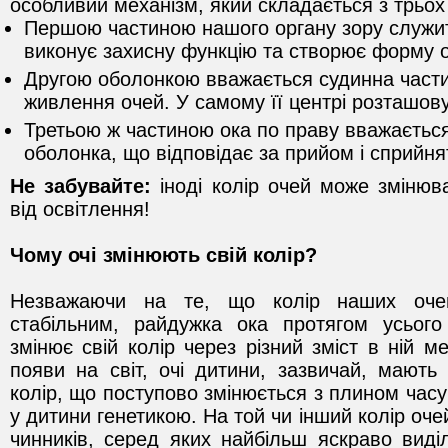
особливий механізм, який складається з трьох
Першою частиною нашого органу зору служи
виконує захисну функцію та створює форму о
Другою оболонкою вважається судинна частин
живлення очей. У самому її центрі розташову
Третьою ж частиною ока по праву вважається
оболонка, що відповідає за прийом і сприйнят
Не забувайте:
іноді колір очей може змінюва
від освітлення!
Чому очі змінюють свій колір?
Незважаючи на те, що колір наших оче
стабільним, райдужка ока протягом усьог
змінює свій колір через різний зміст в ній ме
появи на світ, очі дитини, зазвичай, мають 
колір, що поступово змінюється з плином часу
у дитини генетикою. На той чи інший колір оче
чинників, серед яких найбільш яскраво виді