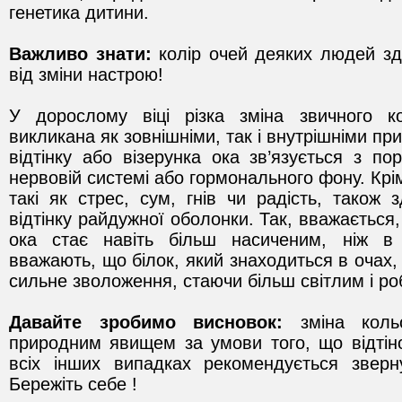
генетика дитини.
Важливо знати:
колір очей деяких людей зд
від зміни настрою!
У дорослому віці різка зміна звичного 
викликана як зовнішніми, так і внутрішніми пр
відтінку або візерунка ока зв’язується з п
нервовій системі або гормонального фону. Крім 
такі як стрес, сум, гнів чи радість, також 
відтінку райдужної оболонки. Так, вважається,
ока стає навіть більш насиченим, ніж в 
вважають, що білок, який знаходиться в очах
сильне зволоження, стаючи більш світлим і р
Давайте зробимо висновок:
зміна коль
природним явищем за умови того, що відтіно
всіх інших випадках рекомендується звер
Бережіть себе !