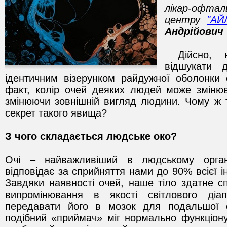
лікар-офт
центру
"АЙ
Андрійович
Дійсно, н
відшукати 
ідентичним візерунком райдужної оболонки
факт, колір очей деяких людей може змінюв
змінюючи зовнішній вигляд людини. Чому ж т
секрет такого явища?
З чого складається людське око?
Очі – найважливіший в людському орган
відповідає за сприйняття нами до 90% всієї і
Завдяки наявності очей, наше тіло здатне с
випромінювання в якості світлового діа
передавати його в мозок для подальшої 
подібний «приймач» міг нормально функціон