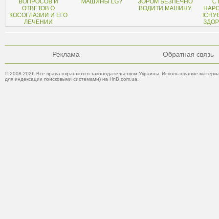
ВОПРОСОВ И
МАШИНЫ LG?
ЗОРОМ БЕЗПЕЧНО
СТ
ОТВЕТОВ О
ВОДИТИ МАШИНУ
НАРО
КОСОГЛАЗИИ И ЕГО
ІСНУ
ЛЕЧЕНИИ
ЗДОР
Реклама
Обратная связь
© 2008-2026 Все права охраняются законодательством Украины. Использование материа
для индексации поисковыми системами) на HnB.com.ua.