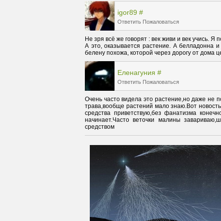
igor89
#
Ответить
Пожаловаться
Не зря всё же говорят : век живи и век учись. Я 
А это, оказывается растение. А белладонна и
белену похожа, которой через дорогу от дома 
Еленагуния
#
Ответить
Пожаловаться
Очень часто видела это растение,но даже не п
трава,вообще растений мало знаю.Вот новость
средства приветствую,без фанатизма конечн
начинает.Часто веточки малины завариваю,
средством