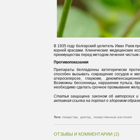
В 1935 году болгарский целитель Иван Раев п
корней красавки. Клинические медицинские и
преимущества перед методом лечения чистым 
Противопоказания
Препараты белладонны категорически проти
способен вызывать сокращение сосудов и мат
атеросклерозе, глаукоме, декомпенсацион
Возможны бессонницы, нарушение пульса, бре
необходимо сделать срочное промывание желуд
Статья защищена законом об авторских и 
активная ссылка на портал о здоровом образ
Теги:
лекарства
,
доктор
,
лекарственные растения
ОТЗЫВЫ И КОММЕНТАРИИ (2)