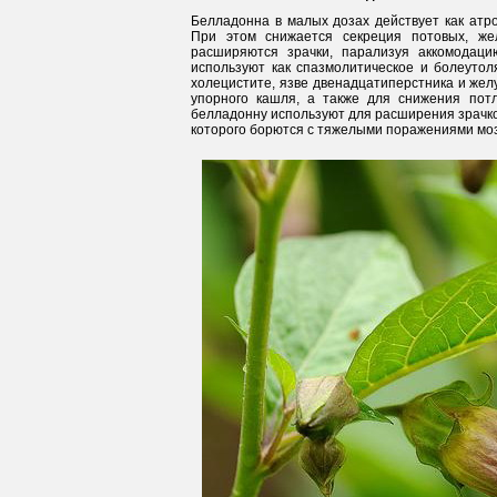
Белладонна в малых дозах действует как атр
При этом снижается секреция потовых, же
расширяются зрачки, парализуя аккомодаци
используют как спазмолитическое и болеутол
холецистите, язве двенадцатиперстника и жел
упорного кашля, а также для снижения потл
белладонну используют для расширения зрачко
которого борются с тяжелыми поражениями моз