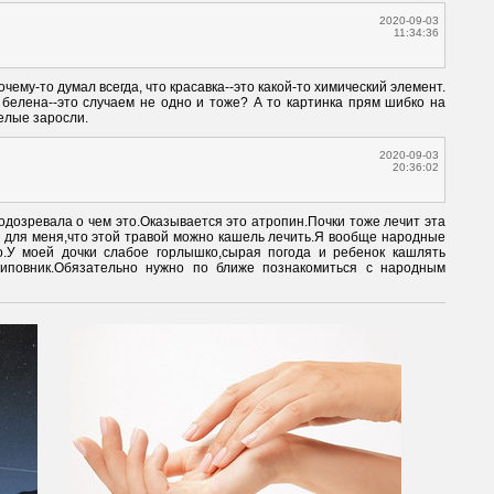
2020-09-03
11:34:36
почему-то думал всегда, что красавка--это какой-то химический элемент. 
 белена--это случаем не одно и тоже? А то картинка прям шибко на 
целые заросли.
2020-09-03
20:36:02
одозревала о чем это.Оказывается это атропин.Почки тоже лечит эта 
 для меня,что этой травой можно кашель лечить.Я вообще народные 
о.У моей дочки слабое горлышко,сырая погода и ребенок кашлять 
шиповник.Обязательно нужно по ближе познакомиться с народным 