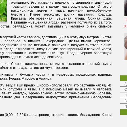
женщина». Это название пошло от старинной итальянской
традиции, закапывать дамам глаза соком красавки. От этого
расширялись зрачки и глаза начинали по-особенному
блестеть. Имеет несколько других названий: Красуха,
Красавка обыкновенная, Бешеная ягода, Сонная дурь.
Название «Бешенная ягода» растение получило из за того,
Х
состав, белладонна может вызывать у человека очень сильное
 верхней части стебель, достигающий в высоту двух метров. Листья
 - попарное, а нижних – очередное. Цветки имеют коричнево-
поодиночке или по несколько чашечек в пазухах листьев. Чашка
я плода, отгибаются книзу. Венчик, расширенный в верхней части,
 у основания в количестве пяти штук. Плод – черная блестящая
роисходит с начала лета до сентября.
ение! Свежие листики красавки имеют солоновато-горький вкус и
блется от сладковатого до жгуче-горького.
пихтовых и буковых лесах и в некоторых предгорных районах
рии, Турции, Марокко и Алжира.
З
V веку. Наши предки широко использовали это растение как яд. Из
ечили опухоли и язвы, а с помощью мазей вызывали у человека
С
 лечат желудок, бронхиальную астму, почечнокаменную болезнь,
Л
 глазного дна. Совершенно недопустимо применение белладонны
В
П
ин (0,09 – 1,32%), апоатропин, атропин, танины, белладонин. Корни