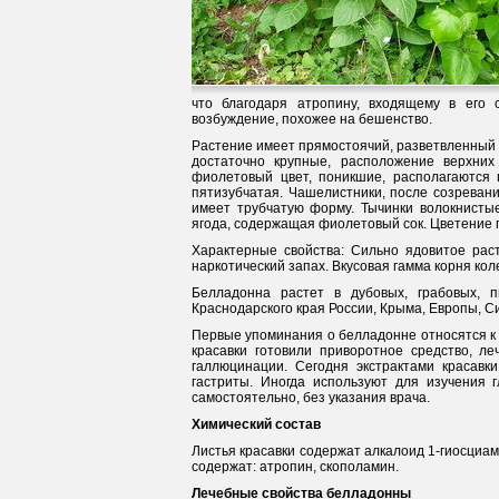
что благодаря атропину, входящему в его 
возбуждение, похожее на бешенство.
Растение имеет прямостоячий, разветвленный в
достаточно крупные, расположение верхних
фиолетовый цвет, поникшие, располагаются 
пятизубчатая. Чашелистники, после созревани
имеет трубчатую форму. Тычинки волокнистые
ягода, содержащая фиолетовый сок. Цветение п
Характерные свойства: Сильно ядовитое раст
наркотический запах. Вкусовая гамма корня коле
Белладонна растет в дубовых, грабовых, 
Краснодарского края России, Крыма, Европы, Си
Первые упоминания о белладонне относятся к X
красавки готовили приворотное средство, л
галлюцинации. Сегодня экстрактами красавки
гастриты. Иногда используют для изучения
самостоятельно, без указания врача.
Химический состав
Листья красавки содержат алкалоид 1-гиосциам
содержат: атропин, скополамин.
Лечебные свойства белладонны