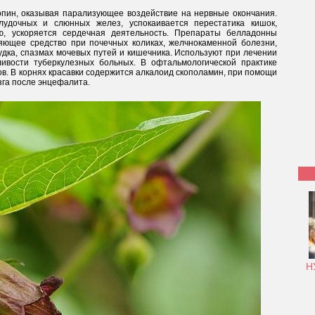
опин, оказывая парализующее воздействие на нервные окончания.
лудочных и слюнных желез, успокаивается перестатика кишок,
ю, ускоряется сердечная деятельность. Препараты белладонны
яющее средство при почечных коликах, желчнокаменной болезни,
удка, спазмах мочевых путей и кишечника. Используют при лечении
ивости туберкулезных больных. В офтальмологической практике
в. В корнях красавки содержится алкалоид скополамин, при помощи
га после энцефалита.
Н