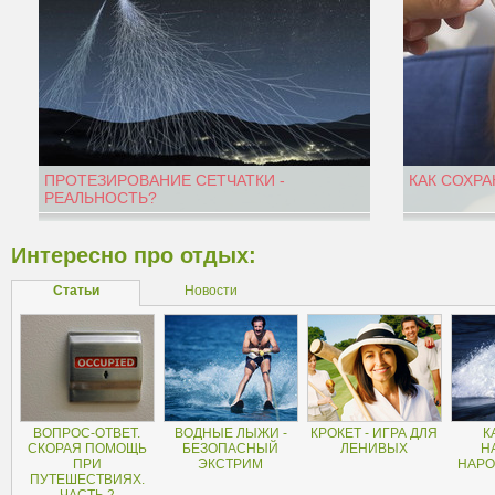
ПРОТЕЗИРОВАНИЕ СЕТЧАТКИ -
КАК СОХРА
РЕАЛЬНОСТЬ?
Интересно про отдых:
Статьи
Новости
ВОПРОС-ОТВЕТ.
ВОДНЫЕ ЛЫЖИ -
КРОКЕТ - ИГРА ДЛЯ
К
СКОРАЯ ПОМОЩЬ
БЕЗОПАСНЫЙ
ЛЕНИВЫХ
Н
ПРИ
ЭКСТРИМ
НАРО
ПУТЕШЕСТВИЯХ.