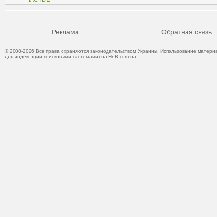
ЧАСТЬ 2
Реклама
Обратная связь
© 2008-2026 Все права охраняются законодательством Украины. Использование материа
для индексации поисковыми системами) на HnB.com.ua.