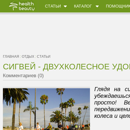
СТАТЬИ
КАТАЛОГ
ПОМОЩНИ
ГЛАВНАЯ
:
ОТДЫХ
:
СТАТЬИ
СИГВЕЙ - ДВУХКОЛЕСНОЕ УД
Комментариев (0)
Глядя на си
убеждаешься
просто! В
передвиже
колеса и це