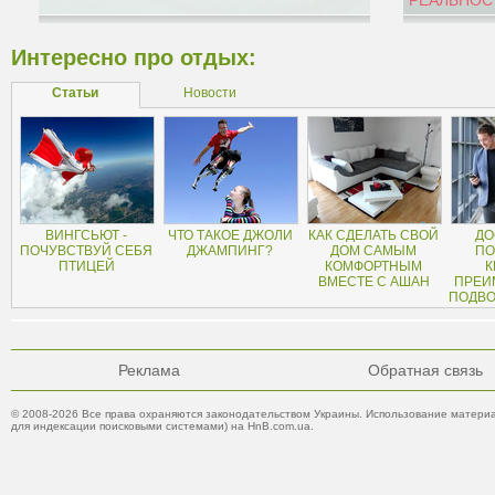
РЕАЛЬНОС
Интересно про отдых:
Статьи
Новости
ВИНГСЬЮТ -
ЧТО ТАКОЕ ДЖОЛИ
КАК СДЕЛАТЬ СВОЙ
ДО
ПОЧУВСТВУЙ СЕБЯ
ДЖАМПИНГ?
ДОМ САМЫМ
ПО
ПТИЦЕЙ
КОМФОРТНЫМ
К
ВМЕСТЕ С АШАН
ПРЕИ
ПОДВО
Реклама
Обратная связь
© 2008-2026 Все права охраняются законодательством Украины. Использование материа
для индексации поисковыми системами) на HnB.com.ua.